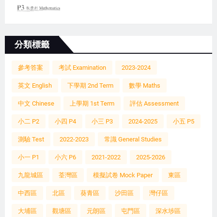
分類標籤
參考答案
考試 Examination
2023-2024
英文 English
下學期 2nd Term
數學 Maths
中文 Chinese
上學期 1st Term
評估 Assessment
小二 P2
小四 P4
小三 P3
2024-2025
小五 P5
測驗 Test
2022-2023
常識 General Studies
小一 P1
小六 P6
2021-2022
2025-2026
九龍城區
荃灣區
模擬試卷 Mock Paper
東區
中西區
北區
葵青區
沙田區
灣仔區
大埔區
觀塘區
元朗區
屯門區
深水埗區