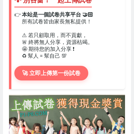
💡 別吝嗇！一起上傳試卷
👉
本站是一個試卷共享平台 🤝🏻
所有試卷皆由家長無私提供！
⚠️ 若只顧取用，而不貢獻，
🚨 終將無人分享，資源枯竭。
🤩 期待您的加入分享 ❗
♻️ 幫人 = 幫自己 💯
🚀 立即上傳第一份試卷