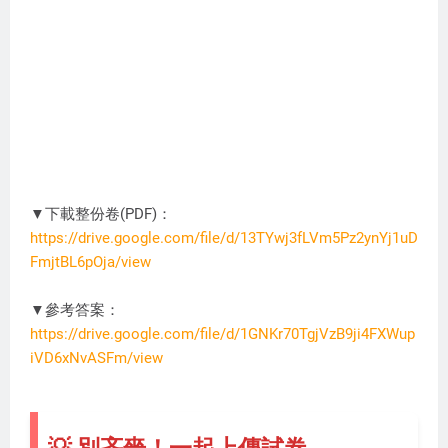
▼下載整份卷(PDF)：
https://drive.google.com/file/d/13TYwj3fLVm5Pz2ynYj1uD
FmjtBL6pOja/view
XS0908
▼參考答案：
https://drive.google.com/file/d/1GNKr70TgjVzB9ji4FXWup
iVD6xNvASFm/view