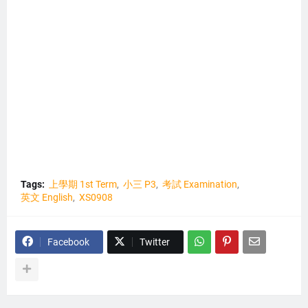
Tags:
上學期 1st Term
小三 P3
考試 Examination
英文 English
XS0908
Facebook
Twitter