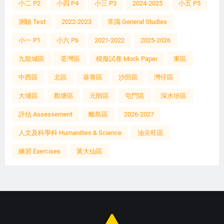
小二 P2
小四 P4
小三 P3
2024-2025
小五 P5
測驗 Test
2022-2023
常識 General Studies
小一 P1
小六 P6
2021-2022
2025-2026
九龍城區
荃灣區
模擬試卷 Mock Paper
東區
中西區
北區
葵青區
沙田區
灣仔區
大埔區
觀塘區
元朗區
屯門區
深水埗區
評估 Assessement
離島區
2026-2027
人文及科學科 Humanities & Science
油尖旺區
練習 Exercises
黃大仙區