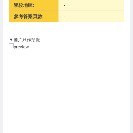
學校地區:
-
參考答案頁數:
-
-
▼圖片只作預覽