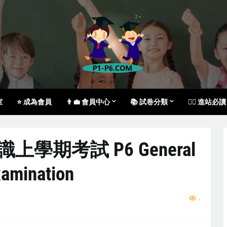
室
⭐ 成為會員
👨‍💼 會員中心
📚 試卷分類
🙇‍♀️ 進站必讀
常識上學期考試 P6 General
xamination
...