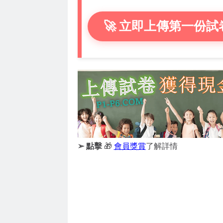
🚀 立即上傳第一份試
➢ 點擊
🎁
會員獎賞
了解詳情