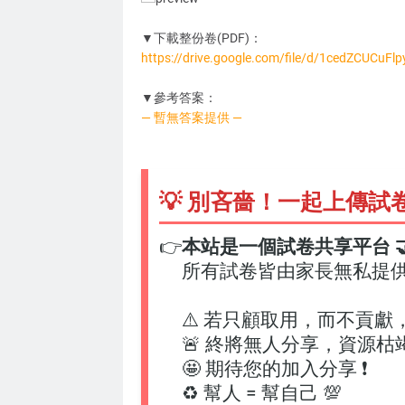
▼下載整份卷(PDF)：
https://drive.google.com/file/d/1cedZCUCu
CD0621
▼參考答案：
— 暫無答案提供 —
💡 別吝嗇！一起上傳試
👉
本站是一個試卷共享平台 🤝
所有試卷皆由家長無私提
⚠️ 若只顧取用，而不貢獻
🚨 終將無人分享，資源枯
🤩 期待您的加入分享 ❗
♻️ 幫人 = 幫自己 💯