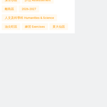
深水埗區
評估 Assessement
離島區
2026-2027
人文及科學科 Humanities & Science
油尖旺區
練習 Exercises
黃大仙區