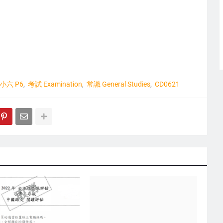
小六 P6
考試 Examination
常識 General Studies
CD0621