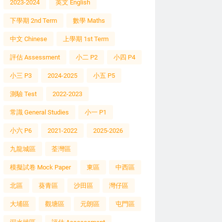
2023-2024
英文 English
下學期 2nd Term
數學 Maths
中文 Chinese
上學期 1st Term
評估 Assessment
小二 P2
小四 P4
小三 P3
2024-2025
小五 P5
測驗 Test
2022-2023
常識 General Studies
小一 P1
小六 P6
2021-2022
2025-2026
九龍城區
荃灣區
模擬試卷 Mock Paper
東區
中西區
北區
葵青區
沙田區
灣仔區
大埔區
觀塘區
元朗區
屯門區