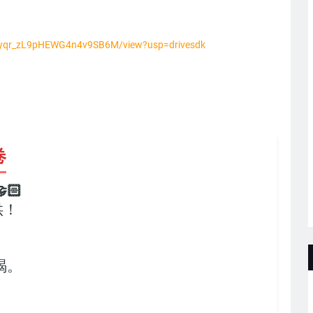
Flpyqr_zL9pHEWG4n4v9SB6M/view?usp=drivesdk
卷
🏻
供！
，
竭。