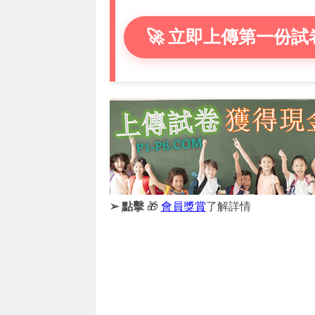
🚀 立即上傳第一份試
➢ 點擊
🎁
會員獎賞
了解詳情