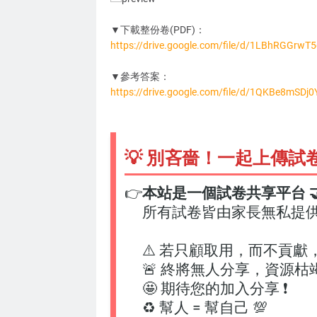
▼下載整份卷(PDF)：
https://drive.google.com/file/d/1LBhRGGr
XS0908
▼參考答案：
https://drive.google.com/file/d/1QKBe8mSD
💡 別吝嗇！一起上傳試
👉
本站是一個試卷共享平台 🤝
所有試卷皆由家長無私提
⚠️ 若只顧取用，而不貢獻
🚨 終將無人分享，資源枯
🤩 期待您的加入分享 ❗
♻️ 幫人 = 幫自己 💯