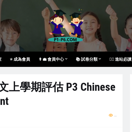
室
⭐ 成為會員
👨‍💼 會員中心
📚 試卷分類
🙇‍♀️ 進站必讀
中文上學期評估 P3 Chinese
nt
.