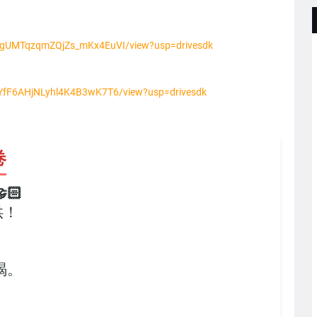
wT5gUMTqzqmZQjZs_mKx4EuVI/view?usp=drivesdk
j0YfF6AHjNLyhl4K4B3wK7T6/view?usp=drivesdk
卷
🏻
供！
，
竭。