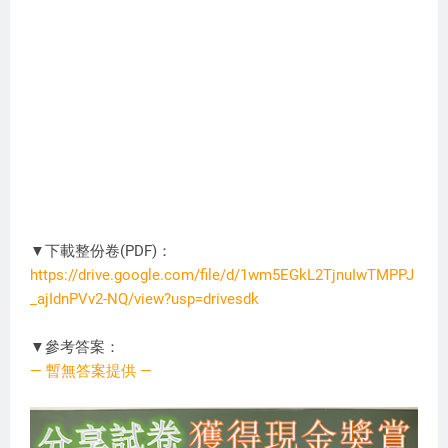
▼下載整份卷(PDF)：
https://drive.google.com/file/d/1wm5EGkL2TjnuIwTMPPJ
_ajIdnPVv2-NQ/view?usp=drivesdk
CD0621
▼參考答案：
— 暫無答案提供 —