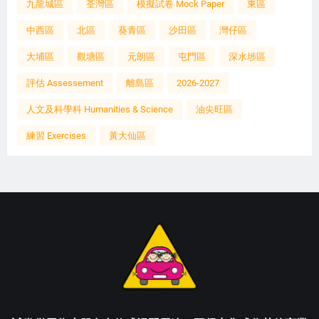
九龍城區
荃灣區
模擬試卷 Mock Paper
東區
中西區
北區
葵青區
沙田區
灣仔區
大埔區
觀塘區
元朗區
屯門區
深水埗區
評估 Assessement
離島區
2026-2027
人文及科學科 Humanities & Science
油尖旺區
練習 Exercises
黃大仙區