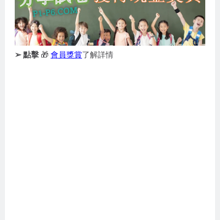
➢ 點擊
🎁
會員獎賞
了解詳情