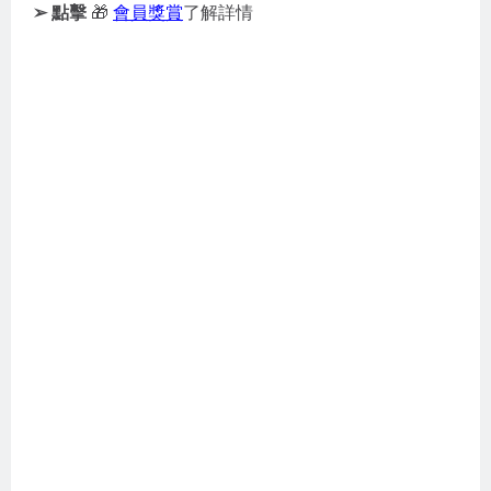
➢ 點擊
🎁
會員獎賞
了解詳情