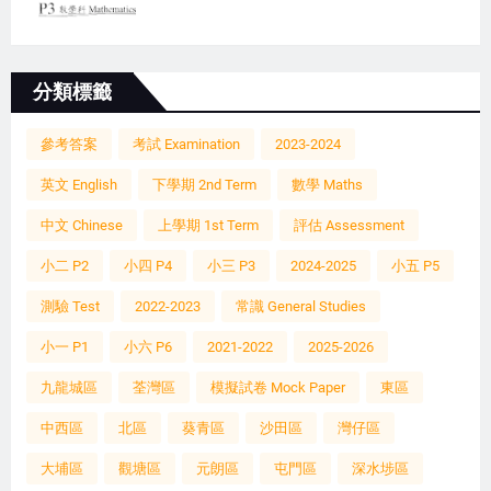
分類標籤
參考答案
考試 Examination
2023-2024
英文 English
下學期 2nd Term
數學 Maths
中文 Chinese
上學期 1st Term
評估 Assessment
小二 P2
小四 P4
小三 P3
2024-2025
小五 P5
測驗 Test
2022-2023
常識 General Studies
小一 P1
小六 P6
2021-2022
2025-2026
九龍城區
荃灣區
模擬試卷 Mock Paper
東區
中西區
北區
葵青區
沙田區
灣仔區
大埔區
觀塘區
元朗區
屯門區
深水埗區