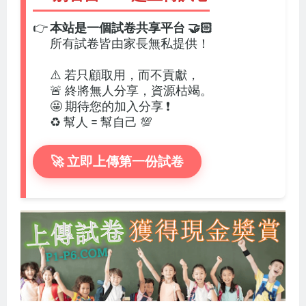
👉
本站是一個試卷共享平台 🤝🏻
所有試卷皆由家長無私提供！
⚠️ 若只顧取用，而不貢獻，
🚨 終將無人分享，資源枯竭。
🤩 期待您的加入分享 ❗
♻️ 幫人 = 幫自己 💯
🚀 立即上傳第一份試卷