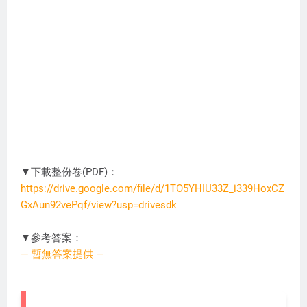
▼下載整份卷(PDF)：
https://drive.google.com/file/d/1TO5YHIU33Z_i339HoxCZ
GxAun92vePqf/view?usp=drivesdk
LB1101
▼參考答案：
— 暫無答案提供 —