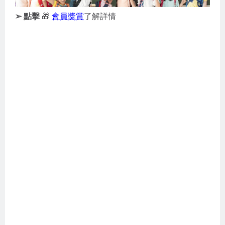
➢ 點擊
🎁
會員獎賞
了解詳情