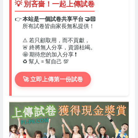
💡 別吝嗇！一起上傳試卷
👉
本站是一個試卷共享平台 🤝🏻
所有試卷皆由家長無私提供！
⚠️ 若只顧取用，而不貢獻，
🚨 終將無人分享，資源枯竭。
🤩 期待您的加入分享 ❗
♻️ 幫人 = 幫自己 💯
🚀 立即上傳第一份試卷