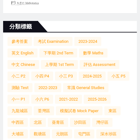
分類標籤
參考答案
考試 Examination
2023-2024
英文 English
下學期 2nd Term
數學 Maths
中文 Chinese
上學期 1st Term
評估 Assessment
小二 P2
小四 P4
小三 P3
2024-2025
小五 P5
測驗 Test
2022-2023
常識 General Studies
小一 P1
小六 P6
2021-2022
2025-2026
九龍城區
荃灣區
模擬試卷 Mock Paper
東區
中西區
北區
葵青區
沙田區
灣仔區
大埔區
觀塘區
元朗區
屯門區
深水埗區