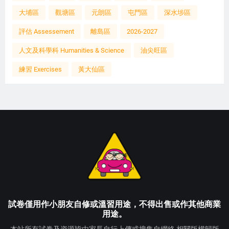
大埔區
觀塘區
元朗區
屯門區
深水埗區
評估 Assessement
離島區
2026-2027
人文及科學科 Humanities & Science
油尖旺區
練習 Exercises
黃大仙區
試卷僅用作小朋友自修或溫習用途，不得出售或作其他商業
用途。
本站所有試卷及資源皆由家長自行上傳或搜集自網絡,相關版權歸版