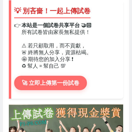
💡 別吝嗇！一起上傳試卷
👉
本站是一個試卷共享平台 🤝🏻
所有試卷皆由家長無私提供！
⚠️ 若只顧取用，而不貢獻，
🚨 終將無人分享，資源枯竭。
🤩 期待您的加入分享 ❗
♻️ 幫人 = 幫自己 💯
🚀 立即上傳第一份試卷