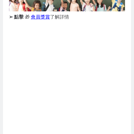
➢ 點擊
🎁
會員獎賞
了解詳情