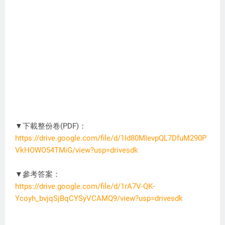
▼下載整份卷(PDF)：
https://drive.google.com/file/d/1Id80MIevpQL7DfuM290P
VkHOWO54TMiG/view?usp=drivesdk
XX0000
▼參考答案：
https://drive.google.com/file/d/1rA7V-QK-
Ycoyh_bvjqSjBqCYSyVCAMQ9/view?usp=drivesdk