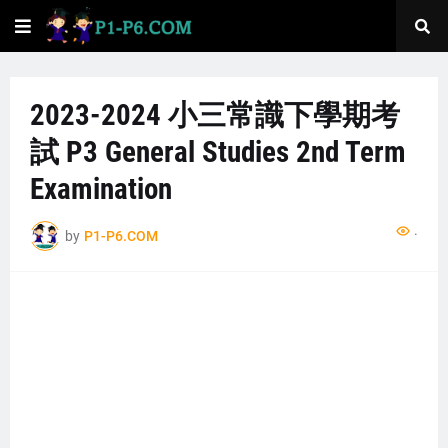
2023-2024 小三常識下學期考
試 P3 General Studies 2nd Term
Examination
...
by
P1-P6.COM