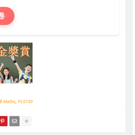
卷
 Maths
PL0109