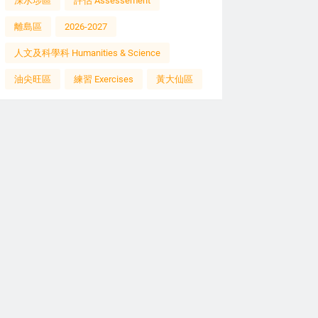
深水埗區
評估 Assessement
離島區
2026-2027
人文及科學科 Humanities & Science
油尖旺區
練習 Exercises
黃大仙區