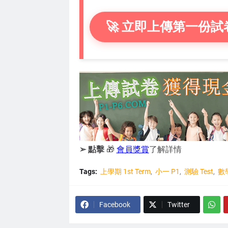
🚀 立即上傳第一份試
➢ 點擊
🎁
會員獎賞
了解詳情
Tags:
上學期 1st Term
小一 P1
測驗 Test
數學
Facebook
Twitter