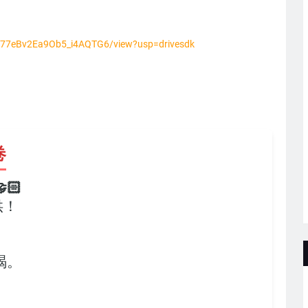
-dP77eBv2Ea9Ob5_i4AQTG6/view?usp=drivesdk
卷
🏻
供！
，
竭。