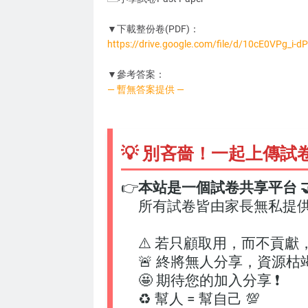
▼下載整份卷(PDF)：
https://drive.google.com/file/d/10cE0VPg_i
PL0109
▼參考答案：
— 暫無答案提供 —
💡 別吝嗇！一起上傳試
👉
本站是一個試卷共享平台 🤝
所有試卷皆由家長無私提
⚠️ 若只顧取用，而不貢獻
🚨 終將無人分享，資源枯
🤩 期待您的加入分享 ❗
♻️ 幫人 = 幫自己 💯