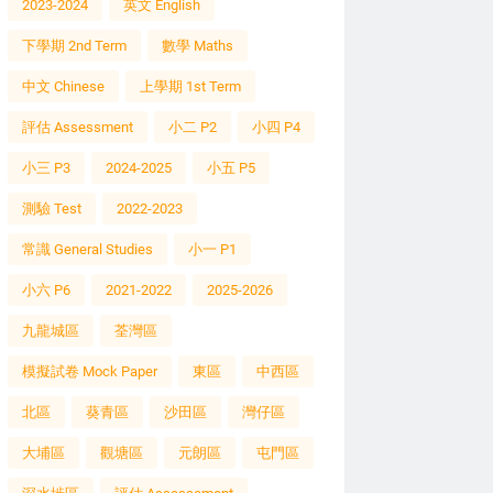
2023-2024
英文 English
下學期 2nd Term
數學 Maths
中文 Chinese
上學期 1st Term
評估 Assessment
小二 P2
小四 P4
小三 P3
2024-2025
小五 P5
測驗 Test
2022-2023
常識 General Studies
小一 P1
小六 P6
2021-2022
2025-2026
九龍城區
荃灣區
模擬試卷 Mock Paper
東區
中西區
北區
葵青區
沙田區
灣仔區
大埔區
觀塘區
元朗區
屯門區