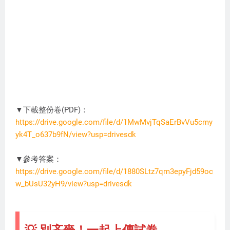
▼下載整份卷(PDF)：
https://drive.google.com/file/d/1MwMvjTqSaErBvVu5cmy
yk4T_o637b9fN/view?usp=drivesdk
XS0908
▼參考答案：
https://drive.google.com/file/d/1880SLtz7qm3epyFjd59oc
w_bUsU32yH9/view?usp=drivesdk