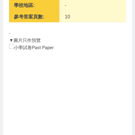
學校地區:
-
參考答案頁數:
10
-
▼圖片只作預覽