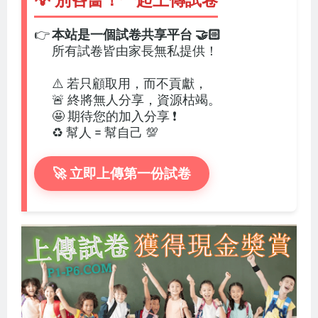
💡 別吝嗇！一起上傳試卷
👉
本站是一個試卷共享平台 🤝🏻
所有試卷皆由家長無私提供！
⚠️ 若只顧取用，而不貢獻，
🚨 終將無人分享，資源枯竭。
🤩 期待您的加入分享 ❗
♻️ 幫人 = 幫自己 💯
🚀 立即上傳第一份試卷