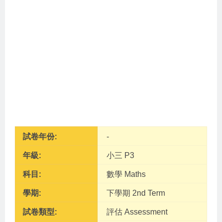
試卷年份:
-
年級:
小三 P3
科目:
數學 Maths
學期:
下學期 2nd Term
試卷類型:
評估 Assessment