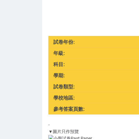
試卷年份:
年級:
科目:
學期:
試卷類型:
學校地區:
參考答案頁數:
-
▼圖片只作預覽