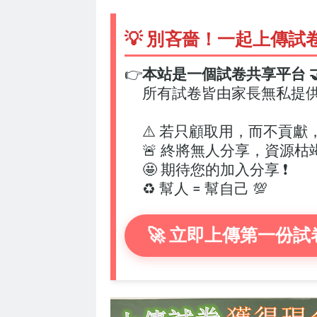
💡 別吝嗇！一起上傳試
👉
本站是一個試卷共享平台 🤝
所有試卷皆由家長無私提
⚠️ 若只顧取用，而不貢獻
🚨 終將無人分享，資源枯
🤩 期待您的加入分享 ❗
♻️ 幫人 = 幫自己 💯
🚀 立即上傳第一份試