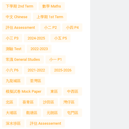
下學期 2nd Term
數學 Maths
中文 Chinese
上學期 1st Term
評估 Assessment
小二 P2
小四 P4
小三 P3
2024-2025
小五 P5
測驗 Test
2022-2023
常識 General Studies
小一 P1
小六 P6
2021-2022
2025-2026
九龍城區
荃灣區
模擬試卷 Mock Paper
東區
中西區
北區
葵青區
沙田區
灣仔區
大埔區
觀塘區
元朗區
屯門區
深水埗區
評估 Assessement