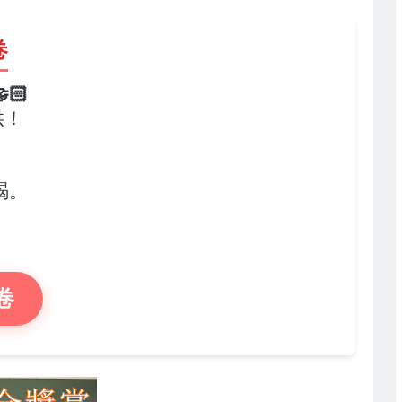
卷
🏻
供！
，
竭。
卷