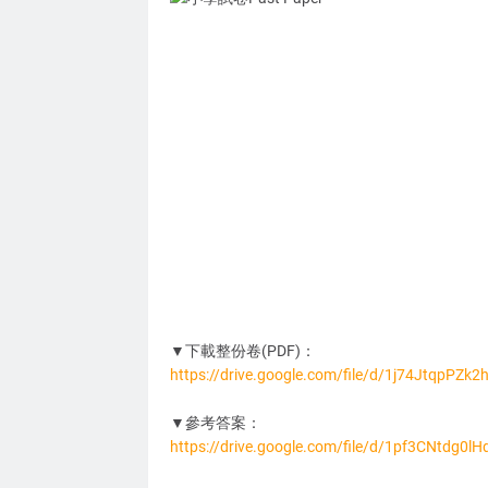
▼下載整份卷(PDF)：
https://drive.google.com/file/d/1j74JtqpPZ
QQ1234
▼參考答案：
https://drive.google.com/file/d/1pf3CNtdg0