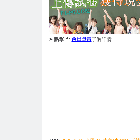
➢ 點擊
🎁
會員獎賞
了解詳情