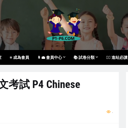
室
⭐ 成為會員
👨‍💼 會員中心
📚 試卷分類
🙇‍♀️ 進站必讀
文考試 P4 Chinese
...