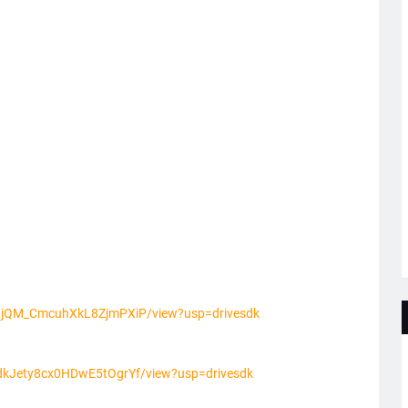
k2hjQM_CmcuhXkL8ZjmPXiP/view?usp=drivesdk
lHdkJety8cx0HDwE5tOgrYf/view?usp=drivesdk