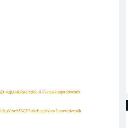
3OZX-4zjLU4LRAePz99-JU7/view?usp=drivesdk
AVOdkuVtseY5SQP9n9zhszd/view?usp=drivesdk