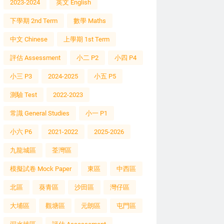
2023-2024
英文 English
下學期 2nd Term
數學 Maths
中文 Chinese
上學期 1st Term
評估 Assessment
小二 P2
小四 P4
小三 P3
2024-2025
小五 P5
測驗 Test
2022-2023
常識 General Studies
小一 P1
小六 P6
2021-2022
2025-2026
九龍城區
荃灣區
模擬試卷 Mock Paper
東區
中西區
北區
葵青區
沙田區
灣仔區
大埔區
觀塘區
元朗區
屯門區