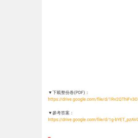
▼下載整份卷(PDF)：
https://drive.google.com/file/d/1Rv2QThiFv
AP4100
▼參考答案：
https://drive.google.com/file/d/1g-bYET_pz