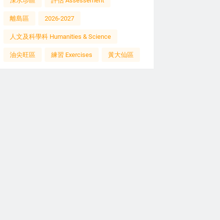
深水埗區
評估 Assessement
離島區
2026-2027
人文及科學科 Humanities & Science
油尖旺區
練習 Exercises
黃大仙區