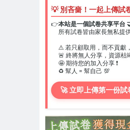
💡 別吝嗇！一起上傳試
👉
本站是一個試卷共享平台 🤝
所有試卷皆由家長無私提
⚠️ 若只顧取用，而不貢獻
🚨 終將無人分享，資源枯
🤩 期待您的加入分享 ❗
♻️ 幫人 = 幫自己 💯
🚀 立即上傳第一份試