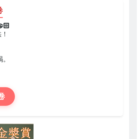
卷
🏻
供！
，
竭。
卷