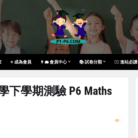
室
⭐ 成為會員
👨‍💼 會員中心
📚 試卷分類
🙇‍♀️ 進站必讀
數學下學期測驗 P6 Maths
...