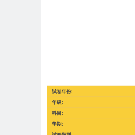
試卷年份:
年級:
科目:
學期:
試卷類型: