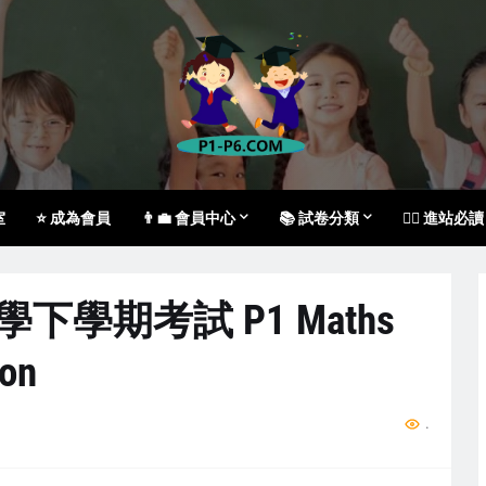
室
⭐ 成為會員
👨‍💼 會員中心
📚 試卷分類
🙇‍♀️ 進站必讀
數學下學期考試 P1 Maths
ion
...