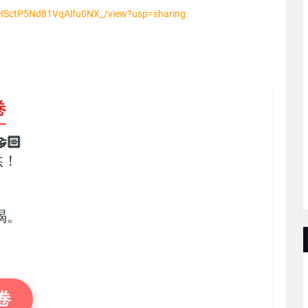
Sk3HSctP5Nd81VqAlfu0NX_/view?usp=sharing
卷
🏻
供！
，
竭。
卷