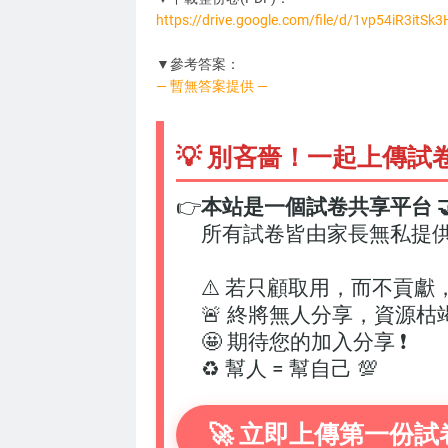
https://drive.google.com/file/d/1vp54iR3it
SY4449
▼參考答案：
— 暫無答案提供 —
💡 別吝嗇！一起上傳試
👉
本站是一個試卷共享平台 🤝
所有試卷皆由家長無私提
⚠️ 若只顧取用，而不貢獻
🚨 終將無人分享，資源枯
🤩 期待您的加入分享 ❗
♻️ 幫人 = 幫自己 💯
🚀 立即上傳第一份試