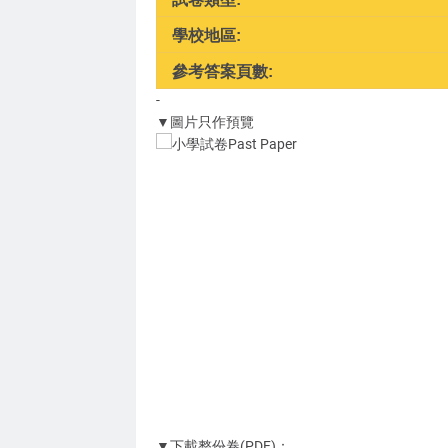
學校地區:
參考答案頁數:
-
▼圖片只作預覽
▼下載整份卷(PDF)：