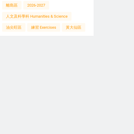
離島區
2026-2027
人文及科學科 Humanities & Science
油尖旺區
練習 Exercises
黃大仙區