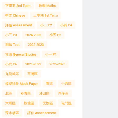
下學期 2nd Term
數學 Maths
中文 Chinese
上學期 1st Term
評估 Assessment
小二 P2
小四 P4
小三 P3
2024-2025
小五 P5
測驗 Test
2022-2023
常識 General Studies
小一 P1
小六 P6
2021-2022
2025-2026
九龍城區
荃灣區
模擬試卷 Mock Paper
東區
中西區
北區
葵青區
沙田區
灣仔區
大埔區
觀塘區
元朗區
屯門區
深水埗區
評估 Assessement