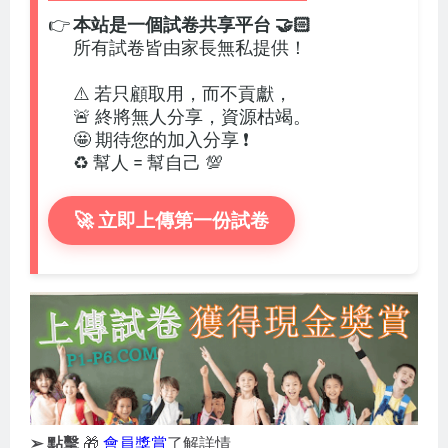
👉
本站是一個試卷共享平台 🤝🏻
所有試卷皆由家長無私提供！
⚠️ 若只顧取用，而不貢獻，
🚨 終將無人分享，資源枯竭。
🤩 期待您的加入分享 ❗
♻️ 幫人 = 幫自己 💯
🚀 立即上傳第一份試卷
➢ 點擊
🎁
會員獎賞
了解詳情