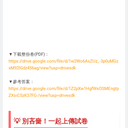
▼下載整份卷(PDF)：
https://drive.google.com/file/d/1w2Wo6AsZUz_-3p0uMGz
xM92lGdz456ag/view?usp=drivesdk
MA6096
▼參考答案：
https://drive.google.com/file/d/1Z2pXw1HgfWsOSMEngtp
ZXsiC5zK37FG-/view?usp=drivesdk
💡 別吝嗇！一起上傳試卷