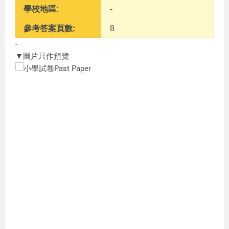
學校地區:
-
參考答案頁數:
8
-
▼圖片只作預覽