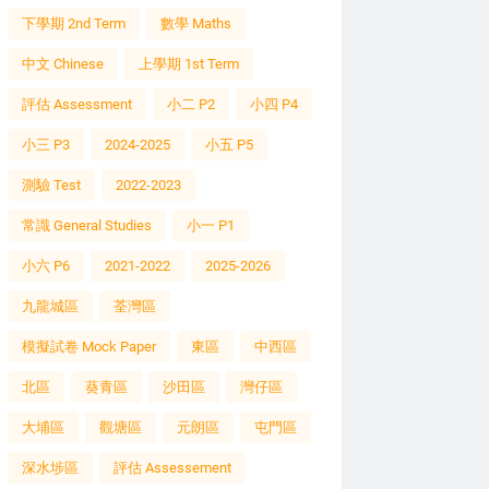
下學期 2nd Term
數學 Maths
中文 Chinese
上學期 1st Term
評估 Assessment
小二 P2
小四 P4
小三 P3
2024-2025
小五 P5
測驗 Test
2022-2023
常識 General Studies
小一 P1
小六 P6
2021-2022
2025-2026
九龍城區
荃灣區
模擬試卷 Mock Paper
東區
中西區
北區
葵青區
沙田區
灣仔區
大埔區
觀塘區
元朗區
屯門區
深水埗區
評估 Assessement