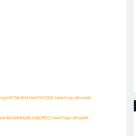
2VN-zqcHPTNmEXH3nnFVCObE/view?usp=drivesdk
Pma4nBmxNNIxjdBJnj8CfB22/view?usp=drivesdk