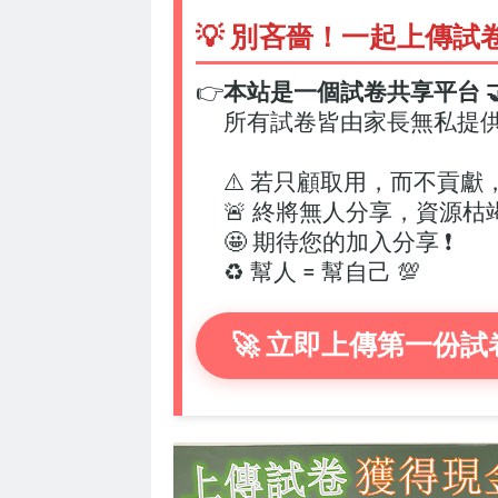
💡 別吝嗇！一起上傳試
👉
本站是一個試卷共享平台 🤝
所有試卷皆由家長無私提
⚠️ 若只顧取用，而不貢獻
🚨 終將無人分享，資源枯
🤩 期待您的加入分享 ❗
♻️ 幫人 = 幫自己 💯
🚀 立即上傳第一份試