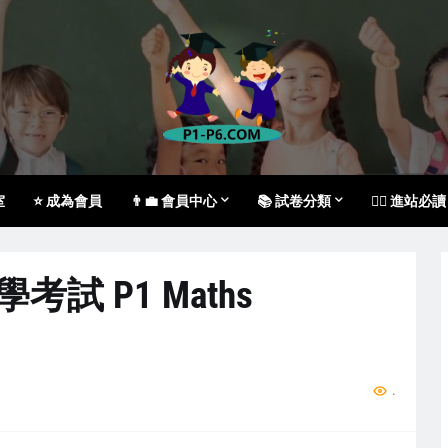
室
⭐ 成為會員
👨‍💼 會員中心
📚 試卷分類
🙇‍♀️ 進站必讀
學考試 P1 Maths
...