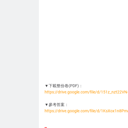
▼下載整份卷(PDF)：
https://drive.google.com/file/d/151z_nzt2
MA6096
▼參考答案：
https://drive.google.com/file/d/1KsXox1n8