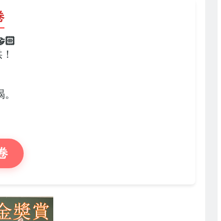
卷
🏻
供！
，
竭。
卷