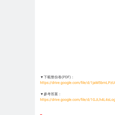
▼下載整份卷(PDF)：
https://drive.google.com/file/d/1jaM5brnL
MA6096
▼參考答案：
https://drive.google.com/file/d/1GJLh4L4s