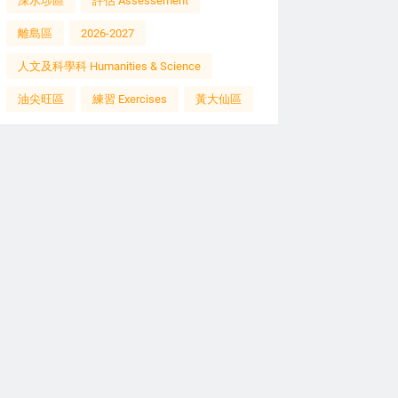
深水埗區
評估 Assessement
離島區
2026-2027
人文及科學科 Humanities & Science
油尖旺區
練習 Exercises
黃大仙區