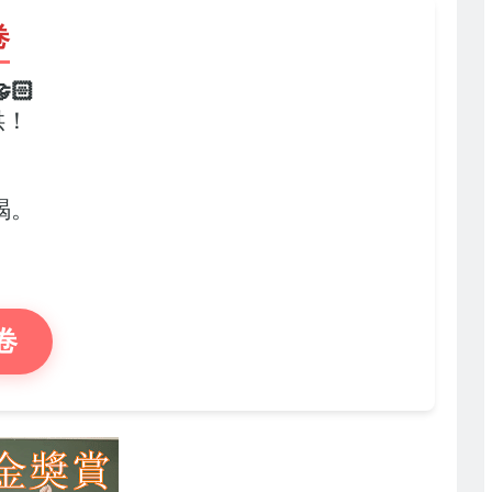
卷
🏻
供！
，
竭。
卷