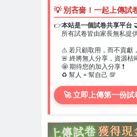
💡 別吝嗇！一起上傳試
👉
本站是一個試卷共享平台 🤝
所有試卷皆由家長無私提
⚠️ 若只顧取用，而不貢獻
🚨 終將無人分享，資源枯
🤩 期待您的加入分享 ❗
♻️ 幫人 = 幫自己 💯
🚀 立即上傳第一份試