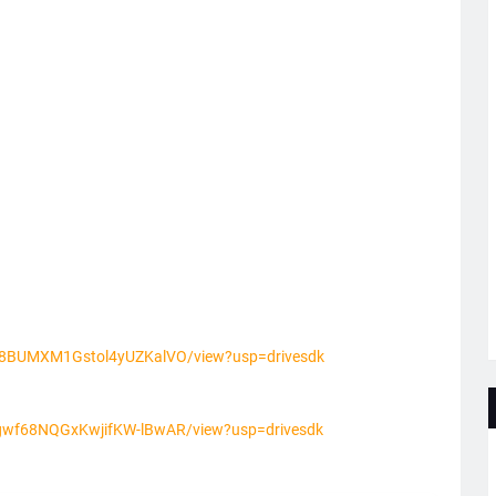
PzU8BUMXM1Gstol4yUZKalVO/view?usp=drivesdk
Logwf68NQGxKwjifKW-lBwAR/view?usp=drivesdk