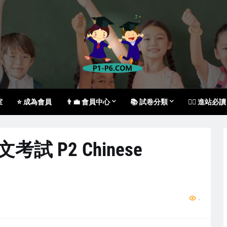
室
⭐ 成為會員
👨‍💼 會員中心
📚 試卷分類
🙇‍♀️ 進站必讀
文考試 P2 Chinese
...