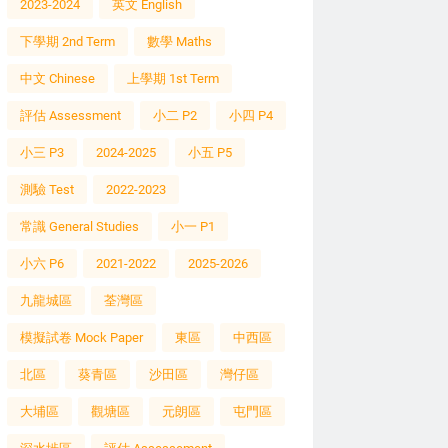
2023-2024
英文 English
下學期 2nd Term
數學 Maths
中文 Chinese
上學期 1st Term
評估 Assessment
小二 P2
小四 P4
小三 P3
2024-2025
小五 P5
測驗 Test
2022-2023
常識 General Studies
小一 P1
小六 P6
2021-2022
2025-2026
九龍城區
荃灣區
模擬試卷 Mock Paper
東區
中西區
北區
葵青區
沙田區
灣仔區
大埔區
觀塘區
元朗區
屯門區