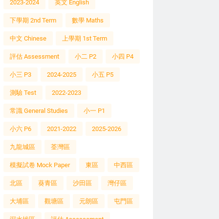
2023-2024
英文 English
下學期 2nd Term
數學 Maths
中文 Chinese
上學期 1st Term
評估 Assessment
小二 P2
小四 P4
小三 P3
2024-2025
小五 P5
測驗 Test
2022-2023
常識 General Studies
小一 P1
小六 P6
2021-2022
2025-2026
九龍城區
荃灣區
模擬試卷 Mock Paper
東區
中西區
北區
葵青區
沙田區
灣仔區
大埔區
觀塘區
元朗區
屯門區