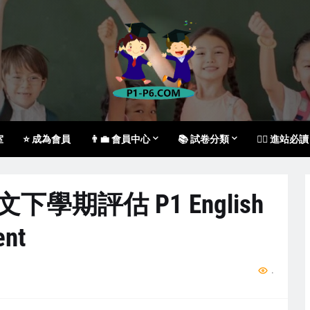
室
⭐ 成為會員
👨‍💼 會員中心
📚 試卷分類
🙇‍♀️ 進站必讀
文下學期評估 P1 English
ent
...