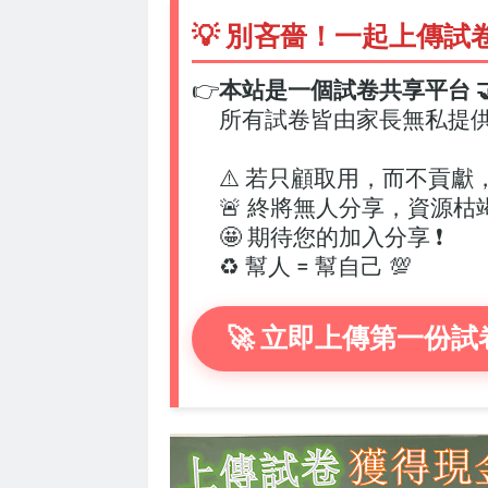
💡 別吝嗇！一起上傳試
👉
本站是一個試卷共享平台 🤝
所有試卷皆由家長無私提
⚠️ 若只顧取用，而不貢獻
🚨 終將無人分享，資源枯
🤩 期待您的加入分享 ❗
♻️ 幫人 = 幫自己 💯
🚀 立即上傳第一份試