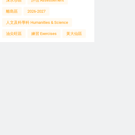
深水埗區
評估 Assessement
離島區
2026-2027
人文及科學科 Humanities & Science
油尖旺區
練習 Exercises
黃大仙區