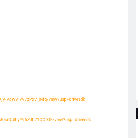
j2KjV-VqW9_vV7zPxV_jNfq/view?usp=drivesdk
K8cFaaQUlhyY95zUL21QOrOE/view?usp=drivesdk