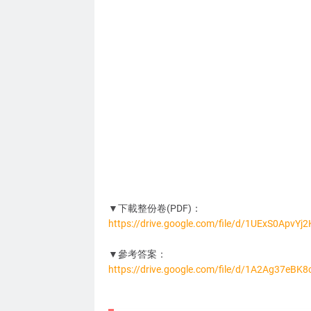
▼下載整份卷(PDF)：
https://drive.google.com/file/d/1UExS0ApvY
MA6096
▼參考答案：
https://drive.google.com/file/d/1A2Ag37eB