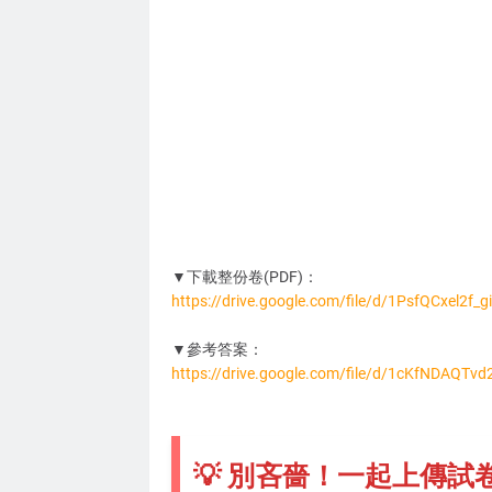
▼下載整份卷(PDF)：
https://drive.google.com/file/d/1PsfQCxel2f
MA6096
▼參考答案：
https://drive.google.com/file/d/1cKfNDAQ
💡 別吝嗇！一起上傳試