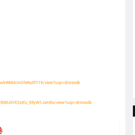
_giwkWMdcIxOfeNsRTI1lI/view?usp=drivesdk
Tvd28WUAYX3sXU_98yW1JaH8s/view?usp=drivesdk
卷