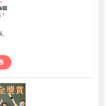
🏻
供！
，
竭。
卷