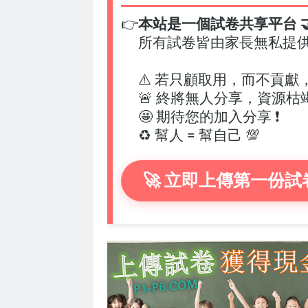
👉
本站是一個試卷共享平台 🤝
所有試卷皆由家長無私提
⚠️ 若只顧取用，而不貢獻
🚨 終將無人分享，資源枯
🤩 期待您的加入分享 ❗
♻️ 幫人 = 幫自己 💯
🚀 立即上傳第一份試