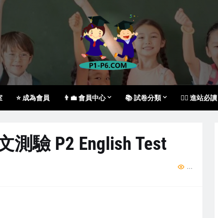
室
⭐ 成為會員
👨‍💼 會員中心
📚 試卷分類
🙇‍♀️ 進站必讀
測驗 P2 English Test
..