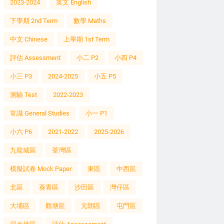
2023-2024
英文 English
下學期 2nd Term
數學 Maths
中文 Chinese
上學期 1st Term
評估 Assessment
小二 P2
小四 P4
小三 P3
2024-2025
小五 P5
測驗 Test
2022-2023
常識 General Studies
小一 P1
小六 P6
2021-2022
2025-2026
九龍城區
荃灣區
模擬試卷 Mock Paper
東區
中西區
北區
葵青區
沙田區
灣仔區
大埔區
觀塘區
元朗區
屯門區