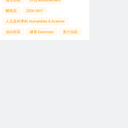
深水埗區
評估 Assessement
離島區
2026-2027
人文及科學科 Humanities & Science
油尖旺區
練習 Exercises
黃大仙區