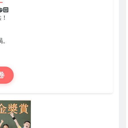
🏻
供！
，
竭。
卷