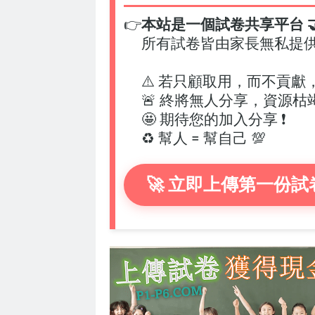
👉
本站是一個試卷共享平台 🤝
所有試卷皆由家長無私提
⚠️ 若只顧取用，而不貢獻
🚨 終將無人分享，資源枯
🤩 期待您的加入分享 ❗
♻️ 幫人 = 幫自己 💯
🚀 立即上傳第一份試