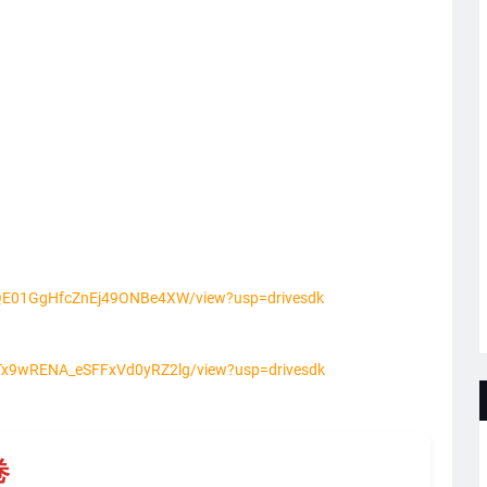
qmQE01GgHfcZnEj49ONBe4XW/view?usp=drivesdk
nTx9wRENA_eSFFxVd0yRZ2lg/view?usp=drivesdk
卷