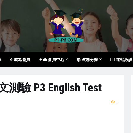
室
⭐ 成為會員
👨‍💼 會員中心
📚 試卷分類
🙇‍♀️ 進站必讀
測驗 P3 English Test
...