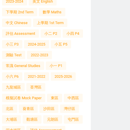
2023-2024
英文 English
下學期 2nd Term
數學 Maths
中文 Chinese
上學期 1st Term
評估 Assessment
小二 P2
小四 P4
小三 P3
2024-2025
小五 P5
測驗 Test
2022-2023
常識 General Studies
小一 P1
小六 P6
2021-2022
2025-2026
九龍城區
荃灣區
模擬試卷 Mock Paper
東區
中西區
北區
葵青區
沙田區
灣仔區
大埔區
觀塘區
元朗區
屯門區