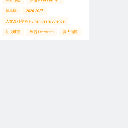
深水埗區
評估 Assessement
離島區
2026-2027
人文及科學科 Humanities & Science
油尖旺區
練習 Exercises
黃大仙區