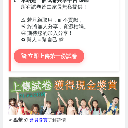
👉
本站是一個試卷共享平台 🤝🏻
所有試卷皆由家長無私提供！
⚠️ 若只顧取用，而不貢獻，
🚨 終將無人分享，資源枯竭。
🤩 期待您的加入分享 ❗
♻️ 幫人 = 幫自己 💯
🚀 立即上傳第一份試卷
➢ 點擊
🎁
會員獎賞
了解詳情