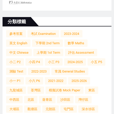
分類標籤
參考答案
考試 Examination
2023-2024
英文 English
下學期 2nd Term
數學 Maths
中文 Chinese
上學期 1st Term
評估 Assessment
小二 P2
小四 P4
小三 P3
2024-2025
小五 P5
測驗 Test
2022-2023
常識 General Studies
小一 P1
小六 P6
2021-2022
2025-2026
九龍城區
荃灣區
模擬試卷 Mock Paper
東區
中西區
北區
葵青區
沙田區
灣仔區
大埔區
觀塘區
元朗區
屯門區
深水埗區