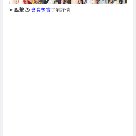
➢ 點擊
🎁
會員獎賞
了解詳情