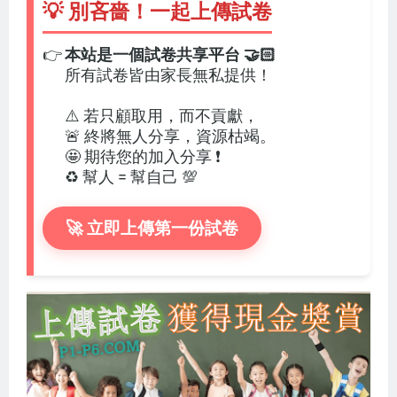
💡 別吝嗇！一起上傳試卷
👉
本站是一個試卷共享平台 🤝🏻
所有試卷皆由家長無私提供！
⚠️ 若只顧取用，而不貢獻，
🚨 終將無人分享，資源枯竭。
🤩 期待您的加入分享 ❗
♻️ 幫人 = 幫自己 💯
🚀 立即上傳第一份試卷