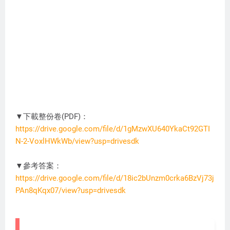
▼下載整份卷(PDF)：
https://drive.google.com/file/d/1gMzwXU640YkaCt92GTI
N-2-VoxlHWkWb/view?usp=drivesdk
MA6096
▼參考答案：
https://drive.google.com/file/d/18ic2bUnzm0crka6BzVj73j
PAn8qKqx07/view?usp=drivesdk