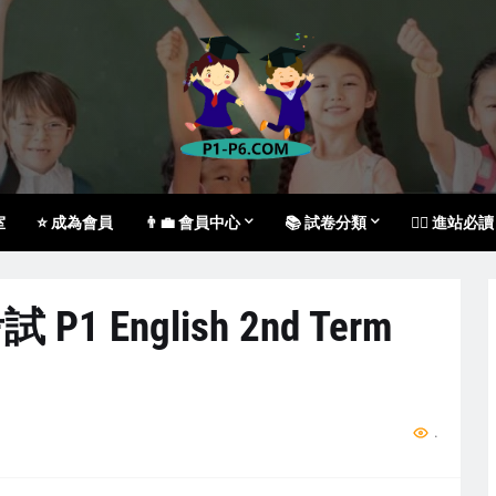
室
⭐ 成為會員
👨‍💼 會員中心
📚 試卷分類
🙇‍♀️ 進站必讀
English 2nd Term
...