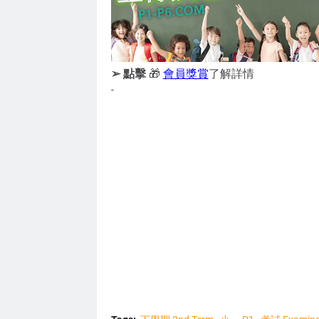
➢ 點擊
🎁
會員獎賞
了解詳情
-