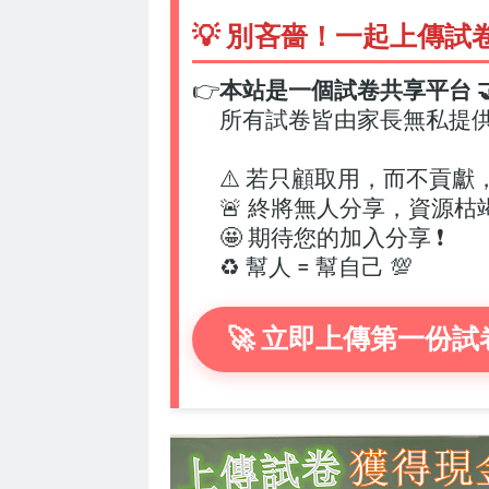
💡 別吝嗇！一起上傳試
👉
本站是一個試卷共享平台 🤝
所有試卷皆由家長無私提
⚠️ 若只顧取用，而不貢獻
🚨 終將無人分享，資源枯
🤩 期待您的加入分享 ❗
♻️ 幫人 = 幫自己 💯
🚀 立即上傳第一份試