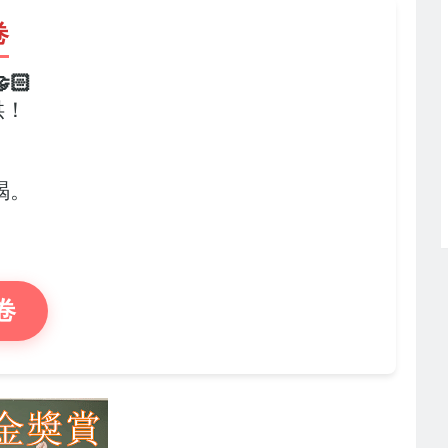
卷
🏻
供！
，
竭。
卷