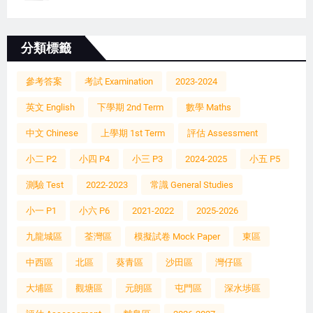
分類標籤
參考答案
考試 Examination
2023-2024
英文 English
下學期 2nd Term
數學 Maths
中文 Chinese
上學期 1st Term
評估 Assessment
小二 P2
小四 P4
小三 P3
2024-2025
小五 P5
測驗 Test
2022-2023
常識 General Studies
小一 P1
小六 P6
2021-2022
2025-2026
九龍城區
荃灣區
模擬試卷 Mock Paper
東區
中西區
北區
葵青區
沙田區
灣仔區
大埔區
觀塘區
元朗區
屯門區
深水埗區