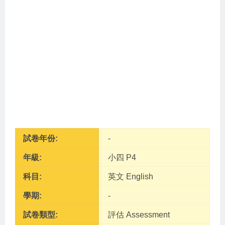
試卷年份:
-
年級:
小四 P4
科目:
英文 English
學期:
-
試卷類型:
評估 Assessment