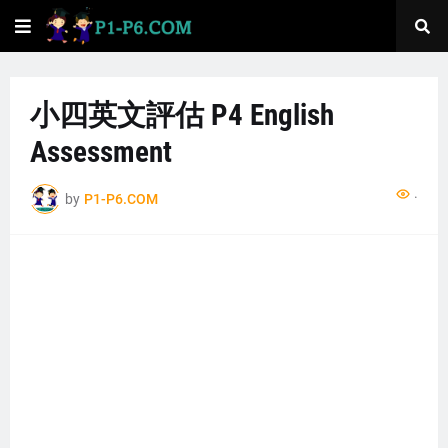
小四英文評估 P4 English
Assessment
...
by
P1-P6.COM