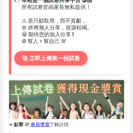
👉
本站是一個試卷共享平台 🤝🏻
所有試卷皆由家長無私提供！
⚠️ 若只顧取用，而不貢獻，
🚨 終將無人分享，資源枯竭。
🤩 期待您的加入分享 ❗
♻️ 幫人 = 幫自己 💯
🚀 立即上傳第一份試卷
➢ 點擊
🎁
會員獎賞
了解詳情
-