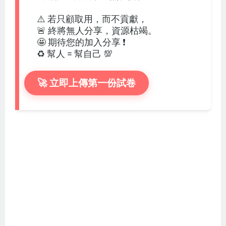
⚠️ 若只顧取用，而不貢獻，
🚨 終將無人分享，資源枯竭。
🤩 期待您的加入分享 ❗
♻️ 幫人 = 幫自己 💯
🚀 立即上傳第一份試卷