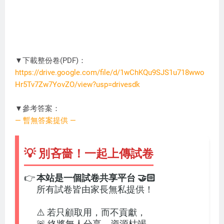
▼下載整份卷(PDF)：
https://drive.google.com/file/d/1wChKQu9SJS1u718wwo
Hr5Tv7Zw7YovZO/view?usp=drivesdk
PN1106
▼參考答案：
— 暫無答案提供 —
💡 別吝嗇！一起上傳試卷
👉
本站是一個試卷共享平台 🤝🏻
所有試卷皆由家長無私提供！
⚠️ 若只顧取用，而不貢獻，
🚨 終將無人分享，資源枯竭。