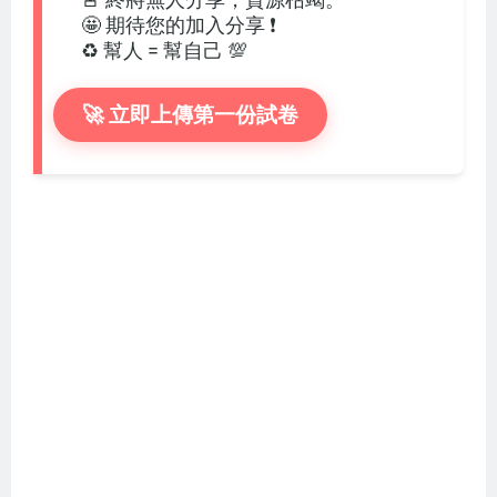
🤩 期待您的加入分享 ❗
♻️ 幫人 = 幫自己 💯
🚀 立即上傳第一份試卷