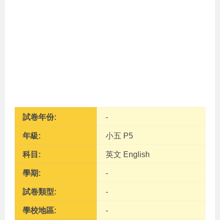
試卷年份:
-
年級:
小五 P5
科目:
英文 English
學期:
-
試卷類型:
-
學校地區:
-