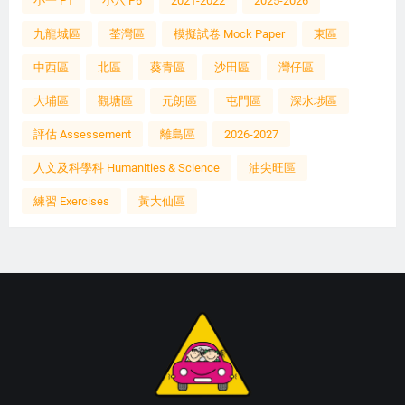
小一 P1
小六 P6
2021-2022
2025-2026
九龍城區
荃灣區
模擬試卷 Mock Paper
東區
中西區
北區
葵青區
沙田區
灣仔區
大埔區
觀塘區
元朗區
屯門區
深水埗區
評估 Assessement
離島區
2026-2027
人文及科學科 Humanities & Science
油尖旺區
練習 Exercises
黃大仙區