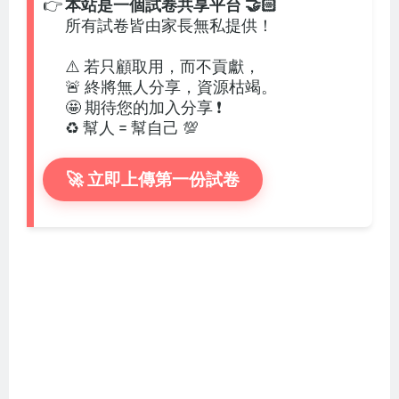
👉
本站是一個試卷共享平台 🤝🏻
所有試卷皆由家長無私提供！
⚠️ 若只顧取用，而不貢獻，
🚨 終將無人分享，資源枯竭。
🤩 期待您的加入分享 ❗
♻️ 幫人 = 幫自己 💯
🚀 立即上傳第一份試卷