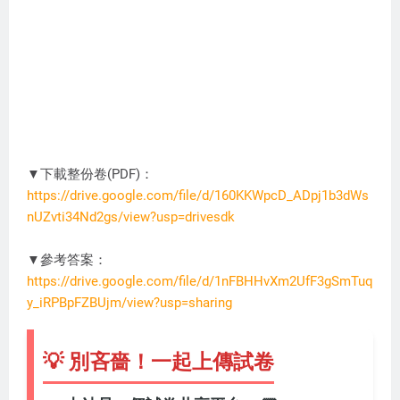
▼下載整份卷(PDF)：
https://drive.google.com/file/d/160KKWpcD_ADpj1b3dWs
nUZvti34Nd2gs/view?usp=drivesdk
AP4100
▼參考答案：
https://drive.google.com/file/d/1nFBHHvXm2UfF3gSmTuq
y_iRPBpFZBUjm/view?usp=sharing
💡 別吝嗇！一起上傳試卷