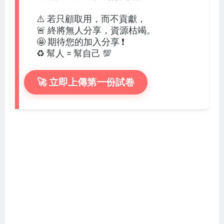
⚠️ 若只顧取用，而不貢獻，
🚨 終將無人分享，資源枯竭。
🤩 期待您的加入分享 ❗
♻️ 幫人 = 幫自己 💯
🚀 立即上傳第一份試卷