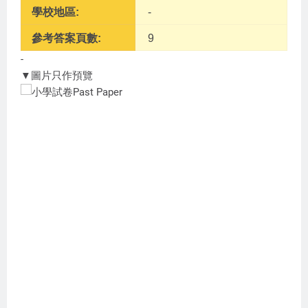
學校地區:
-
參考答案頁數:
9
-
▼圖片只作預覽