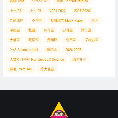
測驗 Test
2022-2023
常識 General Studies
小一 P1
小六 P6
2021-2022
2025-2026
九龍城區
荃灣區
模擬試卷 Mock Paper
東區
中西區
北區
葵青區
沙田區
灣仔區
大埔區
觀塘區
元朗區
屯門區
深水埗區
評估 Assessement
離島區
2026-2027
人文及科學科 Humanities & Science
油尖旺區
練習 Exercises
黃大仙區