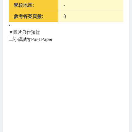
學校地區:
-
參考答案頁數:
8
-
▼圖片只作預覽