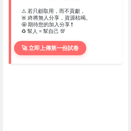
⚠️ 若只顧取用，而不貢獻，
🚨 終將無人分享，資源枯竭。
🤩 期待您的加入分享 ❗
♻️ 幫人 = 幫自己 💯
🚀 立即上傳第一份試卷