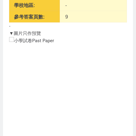
學校地區:
-
參考答案頁數:
9
-
▼圖片只作預覽