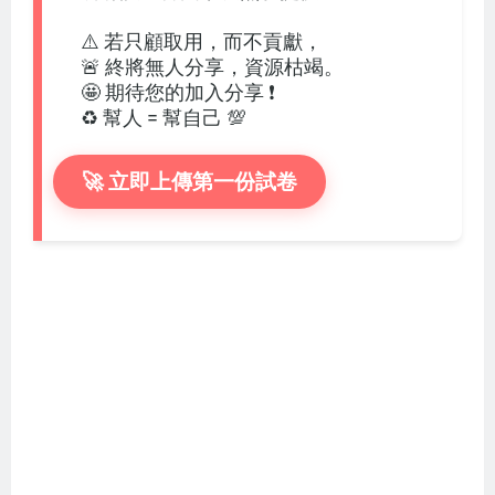
⚠️ 若只顧取用，而不貢獻，
🚨 終將無人分享，資源枯竭。
🤩 期待您的加入分享 ❗
♻️ 幫人 = 幫自己 💯
🚀 立即上傳第一份試卷