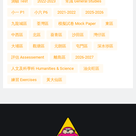
測驗 Test
2022-2023
常識 General Studies
小一 P1
小六 P6
2021-2022
2025-2026
九龍城區
荃灣區
模擬試卷 Mock Paper
東區
中西區
北區
葵青區
沙田區
灣仔區
大埔區
觀塘區
元朗區
屯門區
深水埗區
評估 Assessement
離島區
2026-2027
人文及科學科 Humanities & Science
油尖旺區
練習 Exercises
黃大仙區