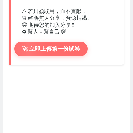
⚠️ 若只顧取用，而不貢獻，
🚨 終將無人分享，資源枯竭。
🤩 期待您的加入分享 ❗
♻️ 幫人 = 幫自己 💯
🚀 立即上傳第一份試卷