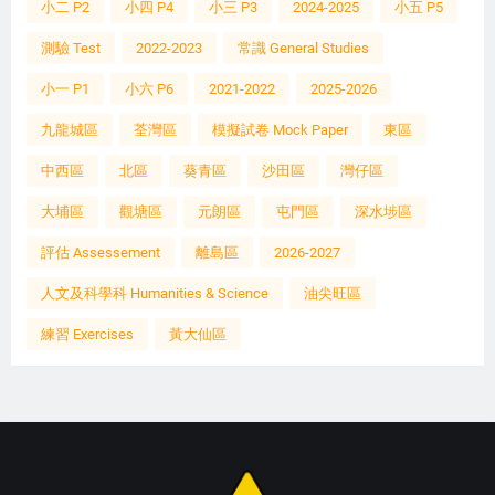
小二 P2
小四 P4
小三 P3
2024-2025
小五 P5
測驗 Test
2022-2023
常識 General Studies
小一 P1
小六 P6
2021-2022
2025-2026
九龍城區
荃灣區
模擬試卷 Mock Paper
東區
中西區
北區
葵青區
沙田區
灣仔區
大埔區
觀塘區
元朗區
屯門區
深水埗區
評估 Assessement
離島區
2026-2027
人文及科學科 Humanities & Science
油尖旺區
練習 Exercises
黃大仙區