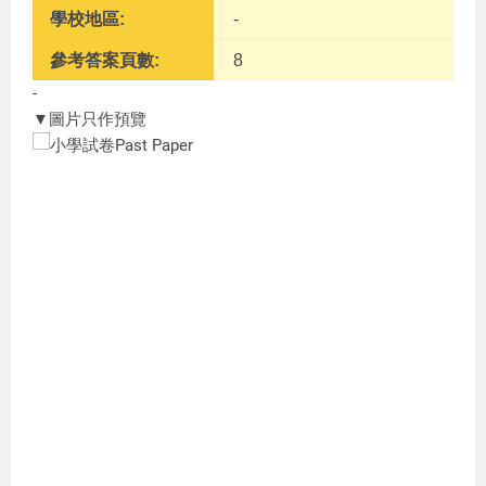
學校地區:
-
參考答案頁數:
8
-
▼圖片只作預覽