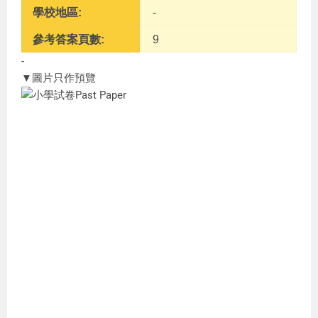
學校地區:
-
參考答案頁數:
9
-
▼圖片只作預覽