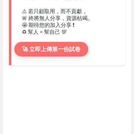
⚠️ 若只顧取用，而不貢獻，
🚨 終將無人分享，資源枯竭。
🤩 期待您的加入分享 ❗
♻️ 幫人 = 幫自己 💯
🚀 立即上傳第一份試卷