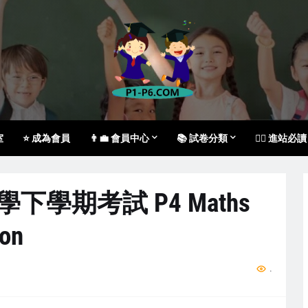
室
⭐ 成為會員
👨‍💼 會員中心
📚 試卷分類
🙇‍♀️ 進站必讀
數學下學期考試 P4 Maths
ion
...