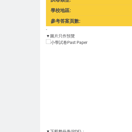
學校地區:
參考答案頁數:
-
▼圖片只作預覽
▼下載整份卷(PDF)：