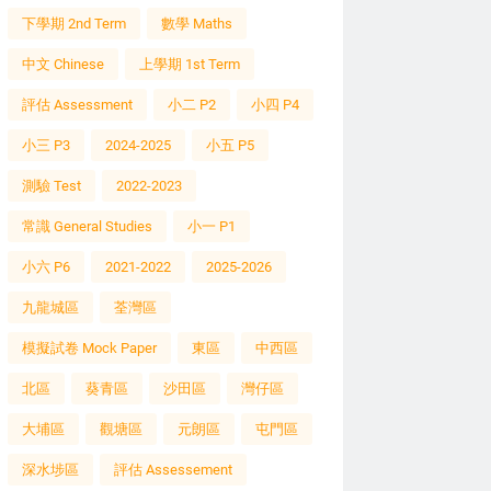
下學期 2nd Term
數學 Maths
中文 Chinese
上學期 1st Term
評估 Assessment
小二 P2
小四 P4
小三 P3
2024-2025
小五 P5
測驗 Test
2022-2023
常識 General Studies
小一 P1
小六 P6
2021-2022
2025-2026
九龍城區
荃灣區
模擬試卷 Mock Paper
東區
中西區
北區
葵青區
沙田區
灣仔區
大埔區
觀塘區
元朗區
屯門區
深水埗區
評估 Assessement