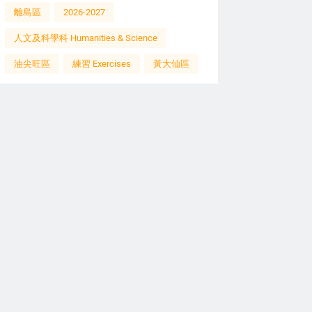
離島區
2026-2027
人文及科學科 Humanities & Science
油尖旺區
練習 Exercises
黃大仙區