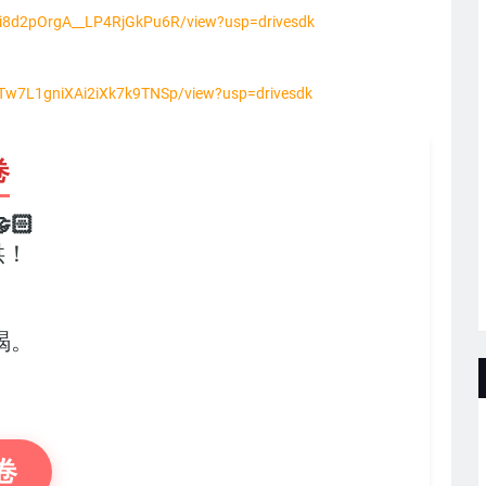
uQi8d2pOrgA__LP4RjGkPu6R/view?usp=drivesdk
p8Tw7L1gniXAi2iXk7k9TNSp/view?usp=drivesdk
卷
🏻
供！
，
竭。
卷