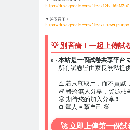
https://drive.google.com/file/d/12hJJ6bMZ
DC3274
▼參考答案：
https://drive.google.com/file/d/17P6yQ2On
💡 別吝嗇！一起上傳試
👉
本站是一個試卷共享平台 🤝
所有試卷皆由家長無私提
⚠️ 若只顧取用，而不貢獻
🚨 終將無人分享，資源枯
🤩 期待您的加入分享 ❗
♻️ 幫人 = 幫自己 💯
🚀 立即上傳第一份試