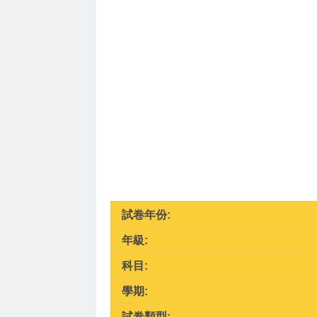
試卷年份:
年級:
科目:
學期:
試卷類型: