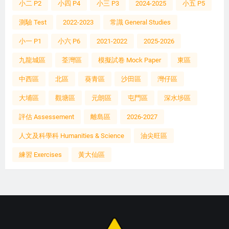
小二 P2
小四 P4
小三 P3
2024-2025
小五 P5
測驗 Test
2022-2023
常識 General Studies
小一 P1
小六 P6
2021-2022
2025-2026
九龍城區
荃灣區
模擬試卷 Mock Paper
東區
中西區
北區
葵青區
沙田區
灣仔區
大埔區
觀塘區
元朗區
屯門區
深水埗區
評估 Assessement
離島區
2026-2027
人文及科學科 Humanities & Science
油尖旺區
練習 Exercises
黃大仙區