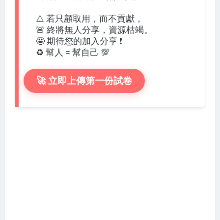
⚠️ 若只顧取用，而不貢獻，
🚨 終將無人分享，資源枯竭。
🤩 期待您的加入分享 ❗
♻️ 幫人 = 幫自己 💯
🚀 立即上傳第一份試卷