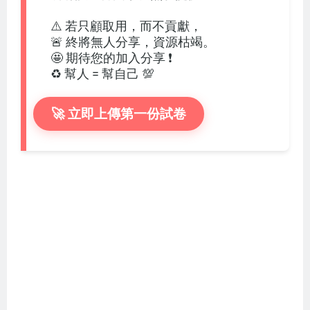
⚠️ 若只顧取用，而不貢獻，
🚨 終將無人分享，資源枯竭。
🤩 期待您的加入分享 ❗
♻️ 幫人 = 幫自己 💯
🚀 立即上傳第一份試卷