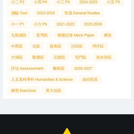
小二 P2
小四 P4
小三 P3
2024-2025
小五 P5
測驗 Test
2022-2023
常識 General Studies
小一 P1
小六 P6
2021-2022
2025-2026
九龍城區
荃灣區
模擬試卷 Mock Paper
東區
中西區
北區
葵青區
沙田區
灣仔區
大埔區
觀塘區
元朗區
屯門區
深水埗區
評估 Assessement
離島區
2026-2027
人文及科學科 Humanities & Science
油尖旺區
練習 Exercises
黃大仙區