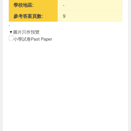
學校地區:
-
參考答案頁數:
9
-
▼圖片只作預覽