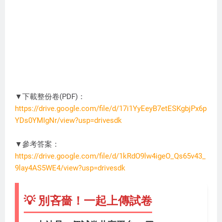
▼下載整份卷(PDF)：
https://drive.google.com/file/d/17i1YyEeyB7etESKgbjPx6p
YDs0YMIgNr/view?usp=drivesdk
DC3274
▼參考答案：
https://drive.google.com/file/d/1kRdO9lw4igeO_Qs65v43_
9lay4AS5WE4/view?usp=drivesdk
💡 別吝嗇！一起上傳試卷