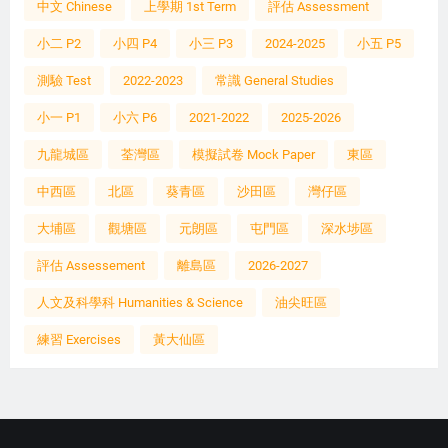
中文 Chinese
上學期 1st Term
評估 Assessment
小二 P2
小四 P4
小三 P3
2024-2025
小五 P5
測驗 Test
2022-2023
常識 General Studies
小一 P1
小六 P6
2021-2022
2025-2026
九龍城區
荃灣區
模擬試卷 Mock Paper
東區
中西區
北區
葵青區
沙田區
灣仔區
大埔區
觀塘區
元朗區
屯門區
深水埗區
評估 Assessement
離島區
2026-2027
人文及科學科 Humanities & Science
油尖旺區
練習 Exercises
黃大仙區