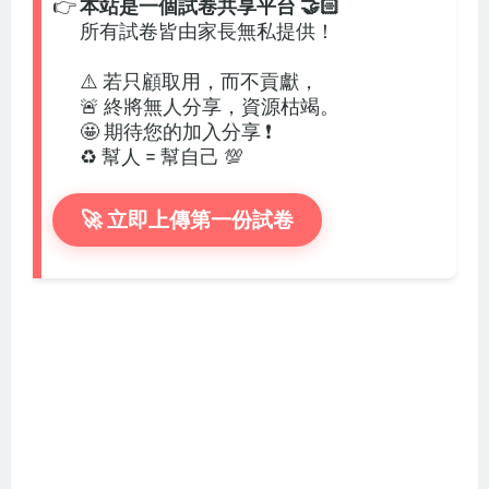
👉
本站是一個試卷共享平台 🤝🏻
所有試卷皆由家長無私提供！
⚠️ 若只顧取用，而不貢獻，
🚨 終將無人分享，資源枯竭。
🤩 期待您的加入分享 ❗
♻️ 幫人 = 幫自己 💯
🚀 立即上傳第一份試卷