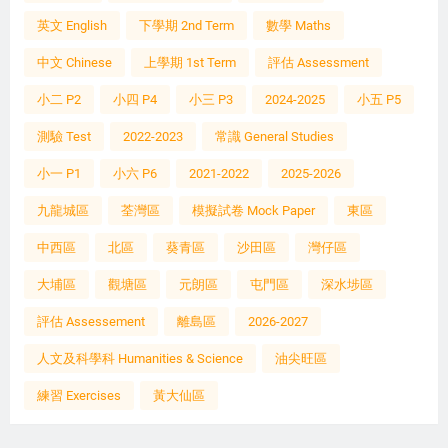
英文 English
下學期 2nd Term
數學 Maths
中文 Chinese
上學期 1st Term
評估 Assessment
小二 P2
小四 P4
小三 P3
2024-2025
小五 P5
測驗 Test
2022-2023
常識 General Studies
小一 P1
小六 P6
2021-2022
2025-2026
九龍城區
荃灣區
模擬試卷 Mock Paper
東區
中西區
北區
葵青區
沙田區
灣仔區
大埔區
觀塘區
元朗區
屯門區
深水埗區
評估 Assessement
離島區
2026-2027
人文及科學科 Humanities & Science
油尖旺區
練習 Exercises
黃大仙區