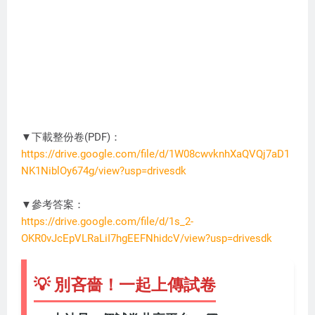
▼下載整份卷(PDF)：
https://drive.google.com/file/d/1W08cwvknhXaQVQj7aD1
NK1NiblOy674g/view?usp=drivesdk
DC3274
▼參考答案：
https://drive.google.com/file/d/1s_2-
OKR0vJcEpVLRaLiI7hgEEFNhidcV/view?usp=drivesdk
💡 別吝嗇！一起上傳試卷