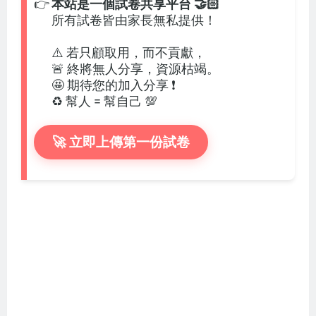
👉
本站是一個試卷共享平台 🤝🏻
所有試卷皆由家長無私提供！
⚠️ 若只顧取用，而不貢獻，
🚨 終將無人分享，資源枯竭。
🤩 期待您的加入分享 ❗
♻️ 幫人 = 幫自己 💯
🚀 立即上傳第一份試卷