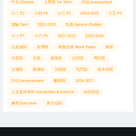
中文 Chinese
上學期 1st Term
評估 Assessment
小二 P2
小四 P4
小三 P3
2024-2025
小五 P5
測驗 Test
2022-2023
常識 General Studies
小一 P1
小六 P6
2021-2022
2025-2026
九龍城區
荃灣區
模擬試卷 Mock Paper
東區
中西區
北區
葵青區
沙田區
灣仔區
大埔區
觀塘區
元朗區
屯門區
深水埗區
評估 Assessement
離島區
2026-2027
人文及科學科 Humanities & Science
油尖旺區
練習 Exercises
黃大仙區