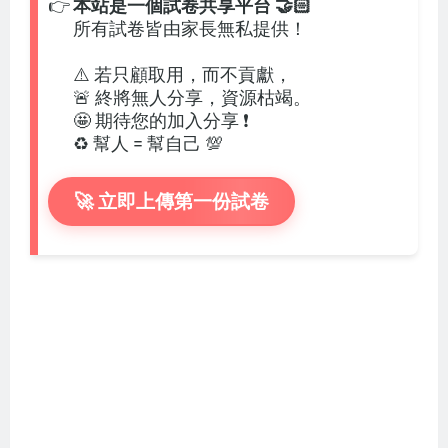
👉
本站是一個試卷共享平台 🤝🏻
所有試卷皆由家長無私提供！
⚠️ 若只顧取用，而不貢獻，
🚨 終將無人分享，資源枯竭。
🤩 期待您的加入分享 ❗
♻️ 幫人 = 幫自己 💯
🚀 立即上傳第一份試卷