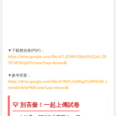
▼下載整份卷(PDF)：
https://drive.google.com/file/d/1JD5WYJGbhOFAZjs6_GD
7tl1dF5tUgVPz/view?usp=drivesdk
DC3274
▼參考答案：
https://drive.google.com/file/d/1NVLrQd4hg2Cd9S9xQfr_L
nmwDmk5cP6R/view?usp=drivesdk
💡 別吝嗇！一起上傳試卷