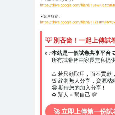
https://drive.google.com/file/d/1uswKlqat
DC3274
▼參考答案：
https://drive.google.com/file/d/1FkzTmSN
💡 別吝嗇！一起上傳試
👉
本站是一個試卷共享平台 🤝
所有試卷皆由家長無私提
⚠️ 若只顧取用，而不貢獻
🚨 終將無人分享，資源枯
🤩 期待您的加入分享 ❗
♻️ 幫人 = 幫自己 💯
🚀 立即上傳第一份試