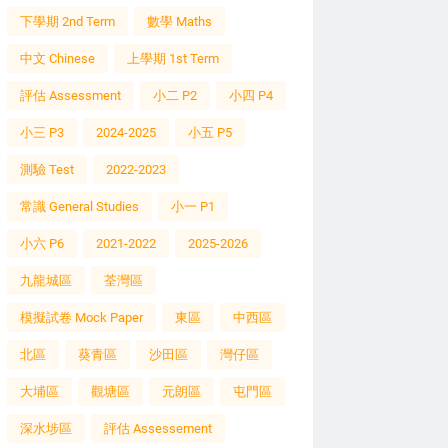
下學期 2nd Term
數學 Maths
中文 Chinese
上學期 1st Term
評估 Assessment
小二 P2
小四 P4
小三 P3
2024-2025
小五 P5
測驗 Test
2022-2023
常識 General Studies
小一 P1
小六 P6
2021-2022
2025-2026
九龍城區
荃灣區
模擬試卷 Mock Paper
東區
中西區
北區
葵青區
沙田區
灣仔區
大埔區
觀塘區
元朗區
屯門區
深水埗區
評估 Assessement