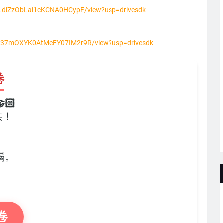
mMLdlZzObLai1cKCNA0HCypF/view?usp=drivesdk
WQv37mOXYK0AtMeFY07IM2r9R/view?usp=drivesdk
卷
🏻
供！
，
竭。
卷