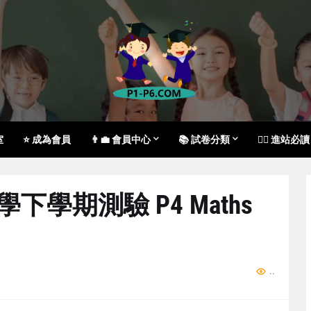
室
⭐ 成為會員
👨‍💼 會員中心
📚 試卷分類
🙇‍♀️ 進站必讀
數學下學期測驗 P4 Maths
.