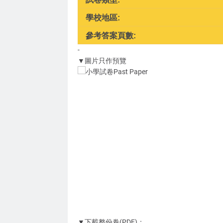
學校地區:
參考答案頁數:
-
▼圖片只作預覽
▼下載整份卷(PDF)：