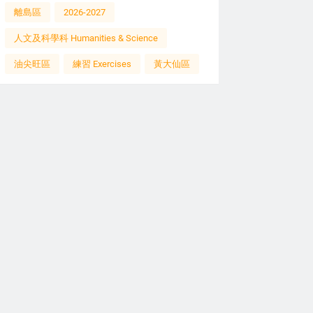
離島區
2026-2027
人文及科學科 Humanities & Science
油尖旺區
練習 Exercises
黃大仙區