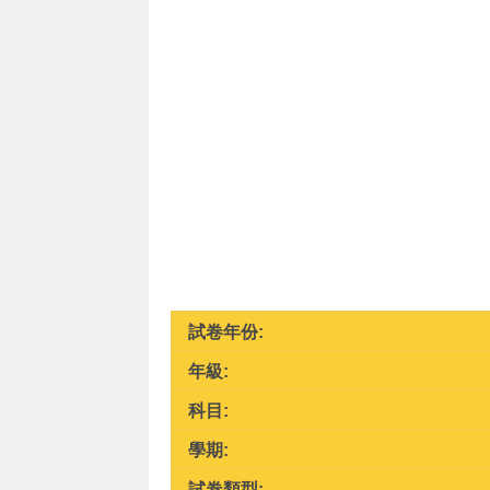
試卷年份:
年級:
科目:
學期:
試卷類型: