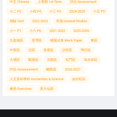
中文 Chinese
上學期 1st Term
評估 Assessment
小二 P2
小四 P4
小三 P3
2024-2025
小五 P5
測驗 Test
2022-2023
常識 General Studies
小一 P1
小六 P6
2021-2022
2025-2026
九龍城區
荃灣區
模擬試卷 Mock Paper
東區
中西區
北區
葵青區
沙田區
灣仔區
大埔區
觀塘區
元朗區
屯門區
深水埗區
評估 Assessement
離島區
2026-2027
人文及科學科 Humanities & Science
油尖旺區
練習 Exercises
黃大仙區