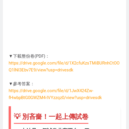
▼下載整份卷(PDF)：
https://drive.google.com/file/d/1X2cfuKzsTMiBURnhCtOO
Q1lNI3Ebv7E9/view?usp=drivesdk
DC3274
▼參考答案：
https://drive.google.com/file/d/1JwX424Zw-
fHwbpBtG0GWZM4-IVYzzqz0/view?usp=drivesdk
💡 別吝嗇！一起上傳試卷