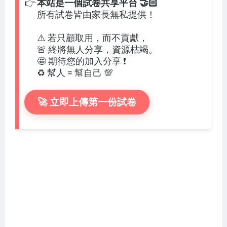
👉
本站是一個試卷共享平台 🤝🏻
所有試卷皆由家長無私提供！
⚠️ 若只顧取用，而不貢獻，
🚨 終將無人分享，資源枯竭。
🤩 期待您的加入分享 ❗
♻️ 幫人 = 幫自己 💯
🚀 立即上傳第一份試卷