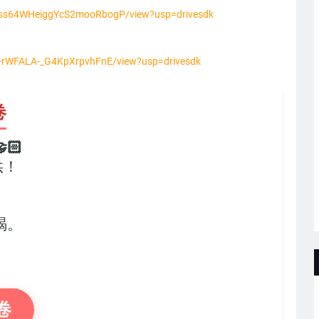
FSss64WHeiggYcS2mooRbogP/view?usp=drivesdk
sY-rWFALA-_G4KpXrpvhFnE/view?usp=drivesdk
卷
🏻
供！
，
竭。
卷