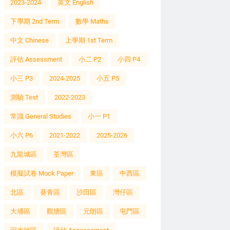
2023-2024
英文 English
下學期 2nd Term
數學 Maths
中文 Chinese
上學期 1st Term
評估 Assessment
小二 P2
小四 P4
小三 P3
2024-2025
小五 P5
測驗 Test
2022-2023
常識 General Studies
小一 P1
小六 P6
2021-2022
2025-2026
九龍城區
荃灣區
模擬試卷 Mock Paper
東區
中西區
北區
葵青區
沙田區
灣仔區
大埔區
觀塘區
元朗區
屯門區