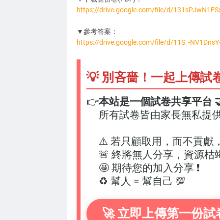
https://drive.google.com/file/d/131sPJwN1
DC3274
▼參考答案：
https://drive.google.com/file/d/11S_-NV1Dn
💡 別吝嗇！一起上傳試
👉
本站是一個試卷共享平台 🤝
所有試卷皆由家長無私提
⚠️ 若只顧取用，而不貢獻
🚨 終將無人分享，資源枯
🤩 期待您的加入分享 ❗
♻️ 幫人 = 幫自己 💯
🚀 立即上傳第一份試