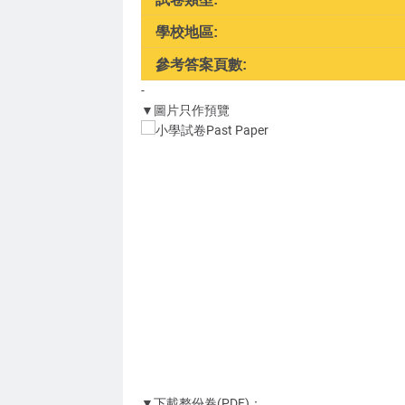
學校地區:
參考答案頁數:
-
▼圖片只作預覽
▼下載整份卷(PDF)：