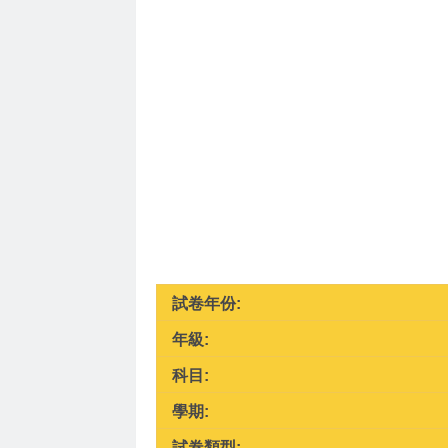
試卷年份:
年級:
科目:
學期:
試卷類型: