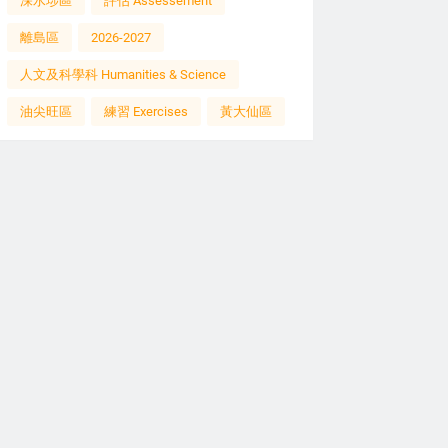
深水埗區
評估 Assessement
離島區
2026-2027
人文及科學科 Humanities & Science
油尖旺區
練習 Exercises
黃大仙區