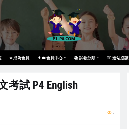
室
⭐ 成為會員
👨‍💼 會員中心
📚 試卷分類
🙇‍♀️ 進站必讀
考試 P4 English
...