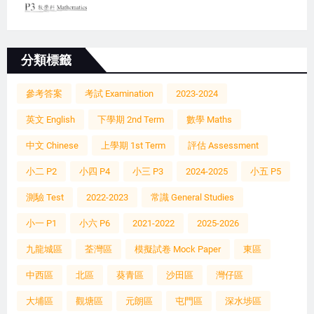
分類標籤
參考答案
考試 Examination
2023-2024
英文 English
下學期 2nd Term
數學 Maths
中文 Chinese
上學期 1st Term
評估 Assessment
小二 P2
小四 P4
小三 P3
2024-2025
小五 P5
測驗 Test
2022-2023
常識 General Studies
小一 P1
小六 P6
2021-2022
2025-2026
九龍城區
荃灣區
模擬試卷 Mock Paper
東區
中西區
北區
葵青區
沙田區
灣仔區
大埔區
觀塘區
元朗區
屯門區
深水埗區