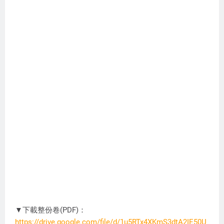
▼下載整份卷(PDF)：
https://drive.google.com/file/d/1u5RTx4XKmS3dtA2IE50U