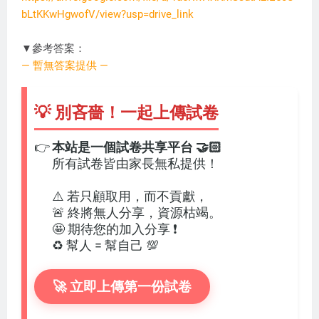
bLtKKwHgwofV/view?usp=drive_link
QQ2026
▼參考答案：
— 暫無答案提供 —
💡 別吝嗇！一起上傳試卷
👉
本站是一個試卷共享平台 🤝🏻
所有試卷皆由家長無私提供！
⚠️ 若只顧取用，而不貢獻，
🚨 終將無人分享，資源枯竭。
🤩 期待您的加入分享 ❗
♻️ 幫人 = 幫自己 💯
🚀 立即上傳第一份試卷