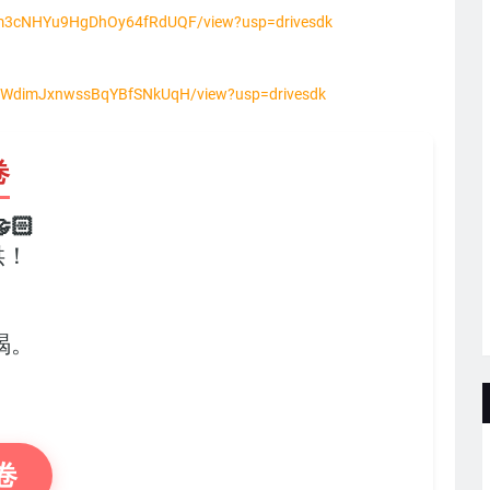
yQxm3cNHYu9HgDhOy64fRdUQF/view?usp=drivesdk
e7xWdimJxnwssBqYBfSNkUqH/view?usp=drivesdk
卷
🏻
供！
，
竭。
卷