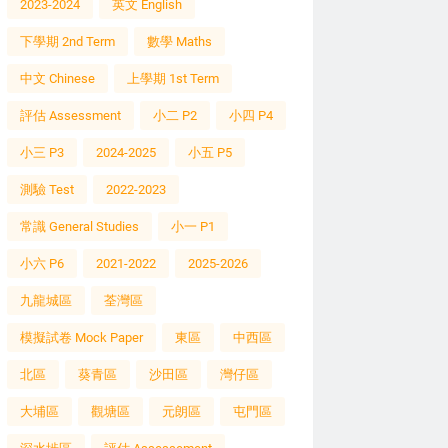
2023-2024
英文 English
下學期 2nd Term
數學 Maths
中文 Chinese
上學期 1st Term
評估 Assessment
小二 P2
小四 P4
小三 P3
2024-2025
小五 P5
測驗 Test
2022-2023
常識 General Studies
小一 P1
小六 P6
2021-2022
2025-2026
九龍城區
荃灣區
模擬試卷 Mock Paper
東區
中西區
北區
葵青區
沙田區
灣仔區
大埔區
觀塘區
元朗區
屯門區