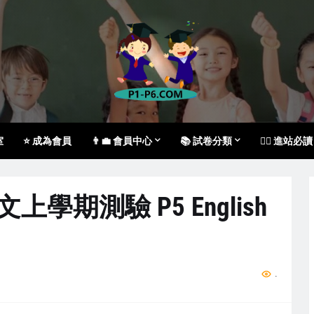
室
⭐ 成為會員
👨‍💼 會員中心
📚 試卷分類
🙇‍♀️ 進站必讀
文上學期測驗 P5 English
...