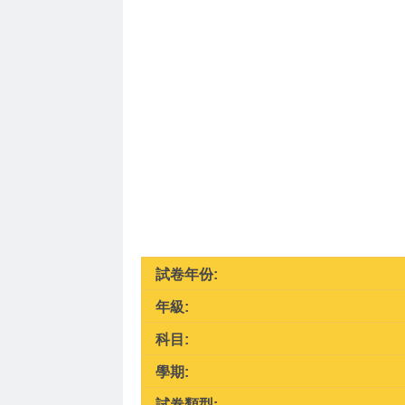
試卷年份:
年級:
科目:
學期:
試卷類型: