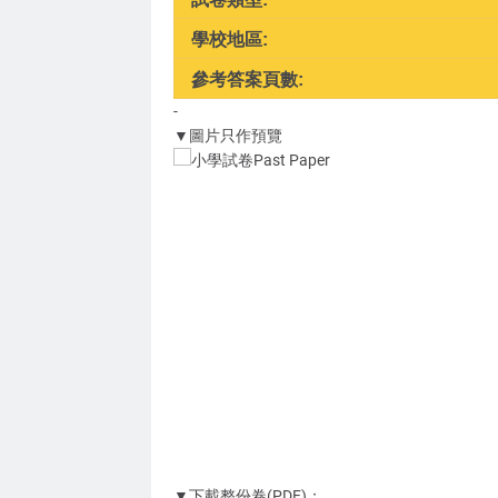
學校地區:
參考答案頁數:
-
▼圖片只作預覽
▼下載整份卷(PDF)：