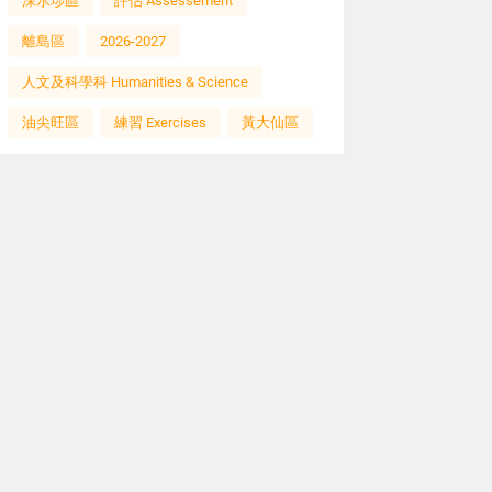
深水埗區
評估 Assessement
離島區
2026-2027
人文及科學科 Humanities & Science
油尖旺區
練習 Exercises
黃大仙區