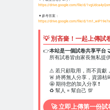
https://drive.google.com/file/d/1vgUdca4
DC3274
▼參考答案：
https://drive.google.com/file/d/1m1_wiP19
💡 別吝嗇！一起上傳試
👉
本站是一個試卷共享平台 🤝
所有試卷皆由家長無私提
⚠️ 若只顧取用，而不貢獻
🚨 終將無人分享，資源枯
🤩 期待您的加入分享 ❗
♻️ 幫人 = 幫自己 💯
🚀 立即上傳第一份試