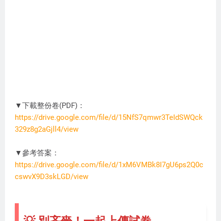
▼下載整份卷(PDF)：
https://drive.google.com/file/d/15NfS7qmwr3TeIdSWQck
329z8g2aGjll4/view
XS0908
▼參考答案：
https://drive.google.com/file/d/1xM6VMBk8I7gU6ps2Q0c
cswvX9D3skLGD/view