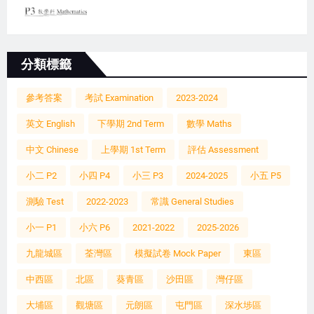
分類標籤
參考答案
考試 Examination
2023-2024
英文 English
下學期 2nd Term
數學 Maths
中文 Chinese
上學期 1st Term
評估 Assessment
小二 P2
小四 P4
小三 P3
2024-2025
小五 P5
測驗 Test
2022-2023
常識 General Studies
小一 P1
小六 P6
2021-2022
2025-2026
九龍城區
荃灣區
模擬試卷 Mock Paper
東區
中西區
北區
葵青區
沙田區
灣仔區
大埔區
觀塘區
元朗區
屯門區
深水埗區