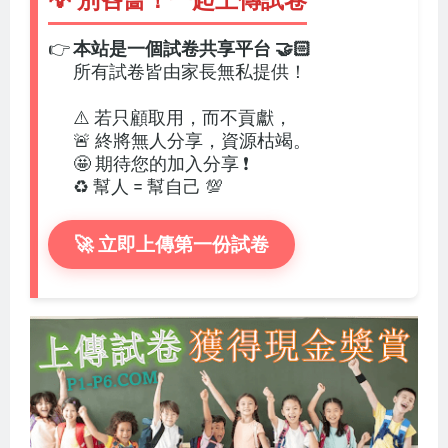
💡 別吝嗇！一起上傳試卷
👉
本站是一個試卷共享平台 🤝🏻
所有試卷皆由家長無私提供！
⚠️ 若只顧取用，而不貢獻，
🚨 終將無人分享，資源枯竭。
🤩 期待您的加入分享 ❗
♻️ 幫人 = 幫自己 💯
🚀 立即上傳第一份試卷