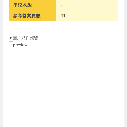
學校地區:
-
參考答案頁數:
11
-
▼圖片只作預覽