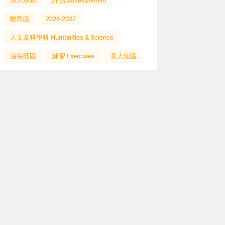
深水埗區
評估 Assessement
離島區
2026-2027
人文及科學科 Humanities & Science
油尖旺區
練習 Exercises
黃大仙區