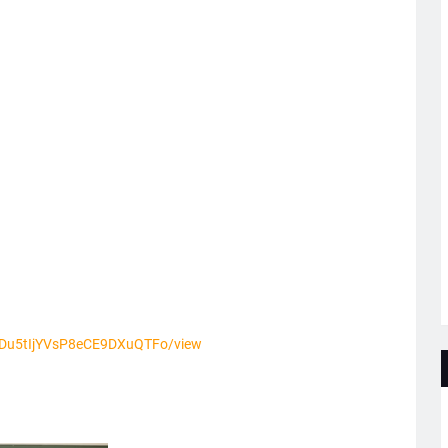
wtDu5tIjYVsP8eCE9DXuQTFo/view