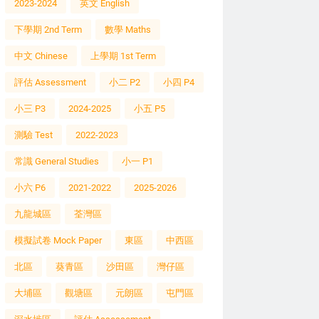
2023-2024
英文 English
下學期 2nd Term
數學 Maths
中文 Chinese
上學期 1st Term
評估 Assessment
小二 P2
小四 P4
小三 P3
2024-2025
小五 P5
測驗 Test
2022-2023
常識 General Studies
小一 P1
小六 P6
2021-2022
2025-2026
九龍城區
荃灣區
模擬試卷 Mock Paper
東區
中西區
北區
葵青區
沙田區
灣仔區
大埔區
觀塘區
元朗區
屯門區