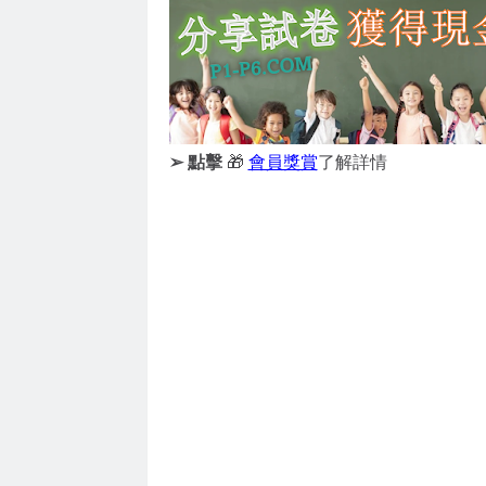
➢ 點擊
🎁
會員獎賞
了解詳情