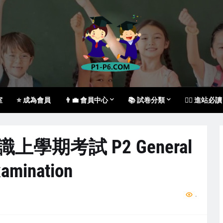
室
⭐ 成為會員
👨‍💼 會員中心
📚 試卷分類
🙇‍♀️ 進站必讀
常識上學期考試 P2 General
xamination
...