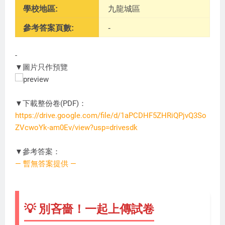
學校地區:
九龍城區
參考答案頁數:
-
-
▼圖片只作預覽
▼下載整份卷(PDF)：
https://drive.google.com/file/d/1aPCDHF5ZHRiQPjvQ3So
ZVcwoYk-am0Ev/view?usp=drivesdk
JU0821
▼參考答案：
— 暫無答案提供 —
💡 別吝嗇！一起上傳試卷