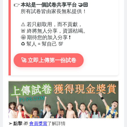
👉
本站是一個試卷共享平台 🤝🏻
所有試卷皆由家長無私提供！
⚠️ 若只顧取用，而不貢獻，
🚨 終將無人分享，資源枯竭。
🤩 期待您的加入分享 ❗
♻️ 幫人 = 幫自己 💯
🚀 立即上傳第一份試卷
➢ 點擊
🎁
會員獎賞
了解詳情