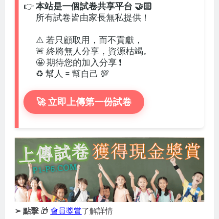
👉
本站是一個試卷共享平台 🤝🏻
所有試卷皆由家長無私提供！
⚠️ 若只顧取用，而不貢獻，
🚨 終將無人分享，資源枯竭。
🤩 期待您的加入分享 ❗
♻️ 幫人 = 幫自己 💯
🚀 立即上傳第一份試卷
➢ 點擊
🎁
會員獎賞
了解詳情