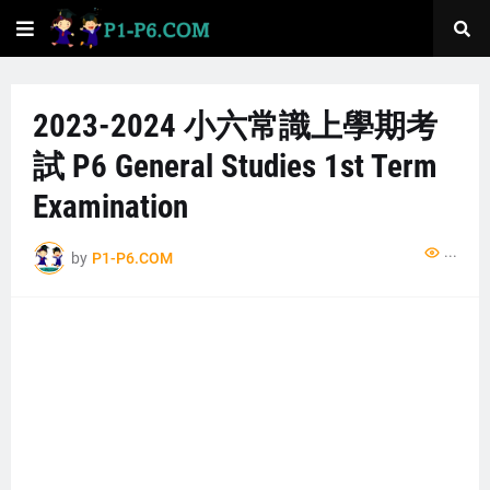
2023-2024 小六常識上學期考
試 P6 General Studies 1st Term
Examination
...
by
P1-P6.COM