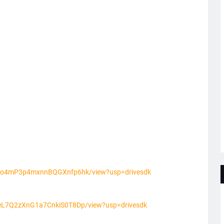
dZJBo4mP3p4mxnnBQGXnfp6hk/view?usp=drivesdk
TOeL7Q2zXnG1a7CnkiS0T8Dp/view?usp=drivesdk