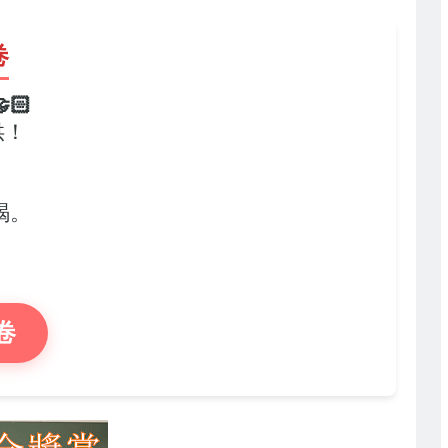
卷
🏻
供！
，
竭。
卷