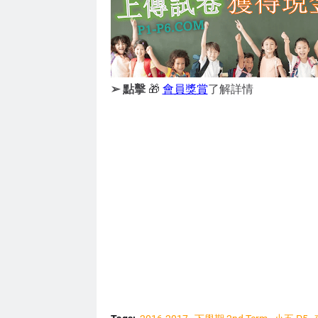
➢ 點擊
🎁
會員獎賞
了解詳情