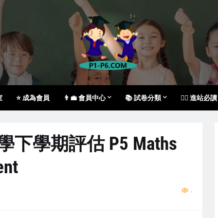
室
⭐ 成為會員
👨‍💼 會員中心
📚 試卷分類
🙇‍♀️ 進站必讀
數學下學期評估 P5 Maths
ent
...