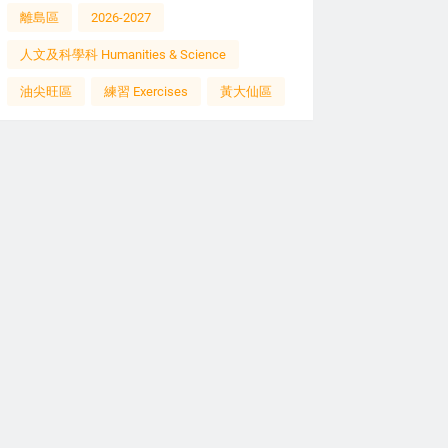
離島區
2026-2027
人文及科學科 Humanities & Science
油尖旺區
練習 Exercises
黃大仙區