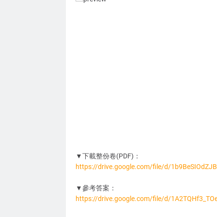
▼下載整份卷(PDF)：
https://drive.google.com/file/d/1b9BeSIO
ST1234
▼參考答案：
https://drive.google.com/file/d/1A2TQHf3_