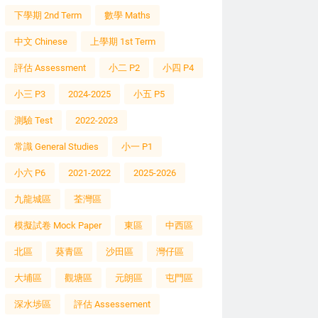
下學期 2nd Term
數學 Maths
中文 Chinese
上學期 1st Term
評估 Assessment
小二 P2
小四 P4
小三 P3
2024-2025
小五 P5
測驗 Test
2022-2023
常識 General Studies
小一 P1
小六 P6
2021-2022
2025-2026
九龍城區
荃灣區
模擬試卷 Mock Paper
東區
中西區
北區
葵青區
沙田區
灣仔區
大埔區
觀塘區
元朗區
屯門區
深水埗區
評估 Assessement