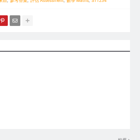
東區
參考答案
評估 Assessment
數學 Maths
ST1234
較舊