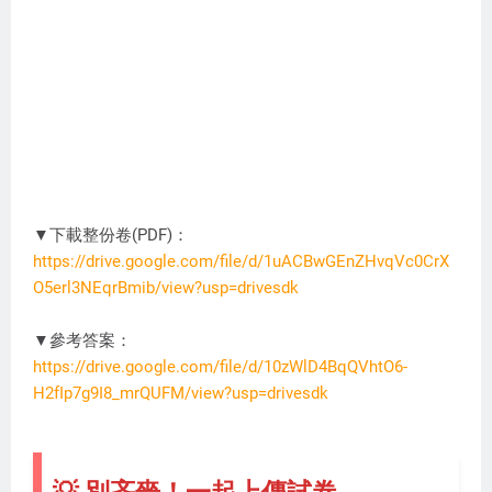
▼下載整份卷(PDF)：
https://drive.google.com/file/d/1uACBwGEnZHvqVc0CrX
O5erl3NEqrBmib/view?usp=drivesdk
ST1234
▼參考答案：
https://drive.google.com/file/d/10zWlD4BqQVhtO6-
H2fIp7g9I8_mrQUFM/view?usp=drivesdk