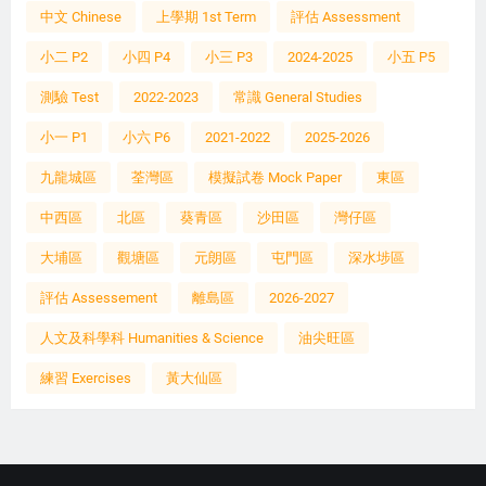
中文 Chinese
上學期 1st Term
評估 Assessment
小二 P2
小四 P4
小三 P3
2024-2025
小五 P5
測驗 Test
2022-2023
常識 General Studies
小一 P1
小六 P6
2021-2022
2025-2026
九龍城區
荃灣區
模擬試卷 Mock Paper
東區
中西區
北區
葵青區
沙田區
灣仔區
大埔區
觀塘區
元朗區
屯門區
深水埗區
評估 Assessement
離島區
2026-2027
人文及科學科 Humanities & Science
油尖旺區
練習 Exercises
黃大仙區