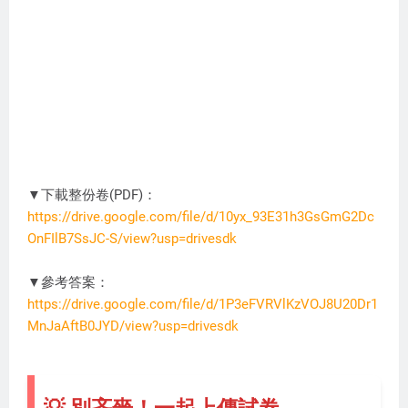
▼下載整份卷(PDF)：
https://drive.google.com/file/d/10yx_93E31h3GsGmG2Dc
OnFIlB7SsJC-S/view?usp=drivesdk
ST1234
▼參考答案：
https://drive.google.com/file/d/1P3eFVRVlKzVOJ8U20Dr1
MnJaAftB0JYD/view?usp=drivesdk