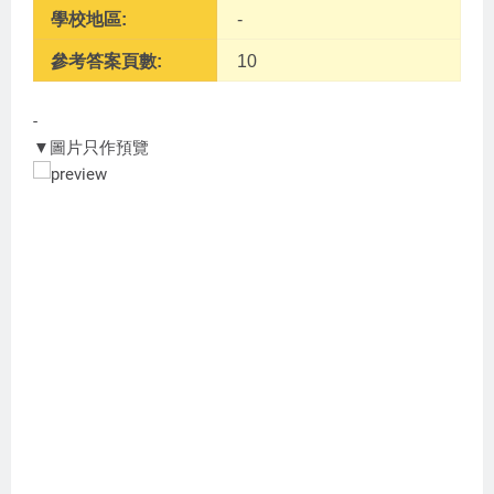
學校地區:
-
參考答案頁數:
10
-
▼圖片只作預覽