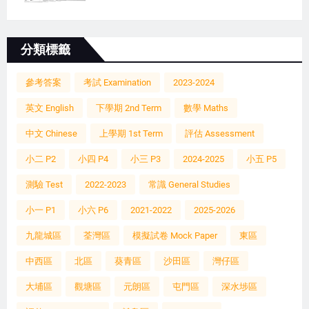
分類標籤
參考答案
考試 Examination
2023-2024
英文 English
下學期 2nd Term
數學 Maths
中文 Chinese
上學期 1st Term
評估 Assessment
小二 P2
小四 P4
小三 P3
2024-2025
小五 P5
測驗 Test
2022-2023
常識 General Studies
小一 P1
小六 P6
2021-2022
2025-2026
九龍城區
荃灣區
模擬試卷 Mock Paper
東區
中西區
北區
葵青區
沙田區
灣仔區
大埔區
觀塘區
元朗區
屯門區
深水埗區