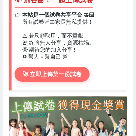
💡 別吝嗇！一起上傳試卷
👉
本站是一個試卷共享平台 🤝🏻
所有試卷皆由家長無私提供！
⚠️ 若只顧取用，而不貢獻，
🚨 終將無人分享，資源枯竭。
🤩 期待您的加入分享 ❗
♻️ 幫人 = 幫自己 💯
🚀 立即上傳第一份試卷