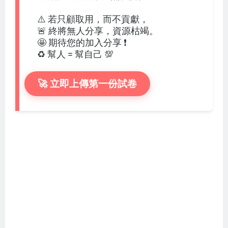
⚠️ 若只顧取用，而不貢獻，
🚨 終將無人分享，資源枯竭。
🤩 期待您的加入分享 ❗
♻️ 幫人 = 幫自己 💯
🚀 立即上傳第一份試卷