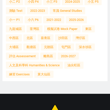
小二 P2
小四 P4
小三 P3
2024-2025
小五 P5
測驗 Test
2022-2023
常識 General Studies
小一 P1
小六 P6
2021-2022
2025-2026
九龍城區
荃灣區
模擬試卷 Mock Paper
東區
中西區
北區
葵青區
沙田區
灣仔區
大埔區
觀塘區
元朗區
屯門區
深水埗區
評估 Assessement
離島區
2026-2027
人文及科學科 Humanities & Science
油尖旺區
練習 Exercises
黃大仙區